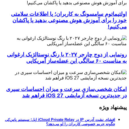
اولتیماتوم سامسونگ به کاربران؛ یا اطلاعات سلامتی
خود را برای آموزش هوش مصنوعی بدهید یا پاکشان
می‌کنیم!
رونمایی از دوج چارجر ۲۰۲۷ با رنگ نوستالژیک ارغوانی
به مناسبت ۶۰ سالگی این عضله‌ساز آمریکایی
امکان شخصی‌سازی سرعت و میزان احساسات سیری
در جدیدترین نسخه آزمایشی iOS 27 فراهم شد
پیشنهاد ویژه
افشای نشت آدرس IP در iCloud Private Relay اپل؛ سیستم پاس‌کی
چگونه حریم خصوصی کاربران را لو می‌دهد؟