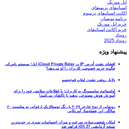
اپل موزیک
اسپاتیفای پریمیفای
اکانت اسپاتیفای پرمیوم
برنامه نویسان
خرید اپل موزیک
خرید اکانت اسپاتیفای
رویداد
رویداد 2025
پیشنهاد ویژه
افشای نشت آدرس IP در iCloud Private Relay اپل؛ سیستم پاس‌کی
چگونه حریم خصوصی کاربران را لو می‌دهد؟
دلایل روشن نشدن لپتاپ فوجیتسو
اولتیماتوم سامسونگ به کاربران؛ یا اطلاعات سلامتی خود را برای
آموزش هوش مصنوعی بدهید یا پاکشان می‌کنیم!
رونمایی از دوج چارجر ۲۰۲۷ با رنگ نوستالژیک ارغوانی به مناسبت ۶۰
سالگی این عضله‌ساز آمریکایی
امکان شخصی‌سازی سرعت و میزان احساسات سیری در جدیدترین
نسخه آزمایشی iOS 27 فراهم شد