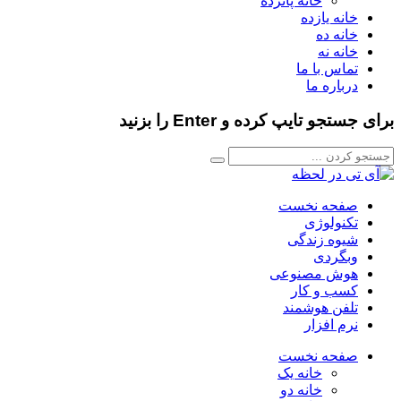
خانه پانزده
خانه یازده
خانه ده
خانه نه
تماس با ما
درباره ما
برای جستجو تایپ کرده و Enter را بزنید
صفحه نخست
تکنولوژی
شیوه زندگی
وبگردی
هوش مصنوعی
کسب و کار
تلفن هوشمند
نرم افزار
صفحه نخست
خانه یک
خانه دو