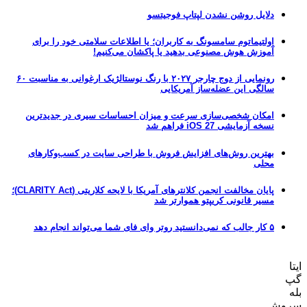
دلایل روشن نشدن لپتاپ فوجیتسو
اولتیماتوم سامسونگ به کاربران؛ یا اطلاعات سلامتی خود را برای
آموزش هوش مصنوعی بدهید یا پاکشان می‌کنیم!
رونمایی از دوج چارجر ۲۰۲۷ با رنگ نوستالژیک ارغوانی به مناسبت ۶۰
سالگی این عضله‌ساز آمریکایی
امکان شخصی‌سازی سرعت و میزان احساسات سیری در جدیدترین
نسخه آزمایشی iOS 27 فراهم شد
بهترین روش‌های افزایش فروش با طراحی سایت در کسب‌وکارهای
محلی
پایان مخالفت انجمن کلانترهای آمریکا با لایحه کلاریتی (CLARITY Act)؛
مسیر قانونی کریپتو هموارتر شد
۵ کار جالب که نمی‌دانستید روتر وای فای شما می‌تواند انجام دهد
ایتا
گپ
بله
سروش