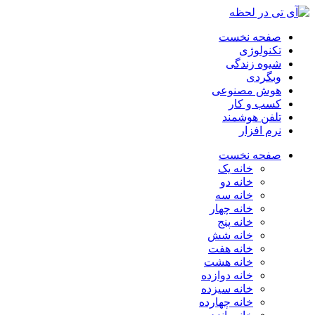
صفحه نخست
تکنولوژی
شیوه زندگی
وبگردی
هوش مصنوعی
کسب و کار
تلفن هوشمند
نرم افزار
صفحه نخست
خانه یک
خانه دو
خانه سه
خانه چهار
خانه پنج
خانه شش
خانه هفت
خانه هشت
خانه دوازده
خانه سیزده
خانه چهارده