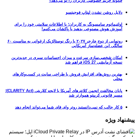
چگونه حریم خصوصی کاربران را لو می‌دهد؟
دلایل روشن نشدن لپتاپ فوجیتسو
اولتیماتوم سامسونگ به کاربران؛ یا اطلاعات سلامتی خود را برای
آموزش هوش مصنوعی بدهید یا پاکشان می‌کنیم!
رونمایی از دوج چارجر ۲۰۲۷ با رنگ نوستالژیک ارغوانی به مناسبت ۶۰
سالگی این عضله‌ساز آمریکایی
امکان شخصی‌سازی سرعت و میزان احساسات سیری در جدیدترین
نسخه آزمایشی iOS 27 فراهم شد
بهترین روش‌های افزایش فروش با طراحی سایت در کسب‌وکارهای
محلی
پایان مخالفت انجمن کلانترهای آمریکا با لایحه کلاریتی (CLARITY Act)؛
مسیر قانونی کریپتو هموارتر شد
۵ کار جالب که نمی‌دانستید روتر وای فای شما می‌تواند انجام دهد
پیشنهاد ویژه