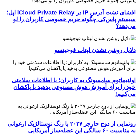
افشای نشت آدرس IP در iCloud Private Relay اپل؛
سیستم پاس‌کی چگونه حریم خصوصی کاربران را لو
می‌دهد؟
دلایل روشن نشدن لپتاپ فوجیتسو
اولتیماتوم سامسونگ به کاربران؛ یا اطلاعات سلامتی
خود را برای آموزش هوش مصنوعی بدهید یا پاکشان
می‌کنیم!
رونمایی از دوج چارجر ۲۰۲۷ با رنگ نوستالژیک ارغوانی
به مناسبت ۶۰ سالگی این عضله‌ساز آمریکایی