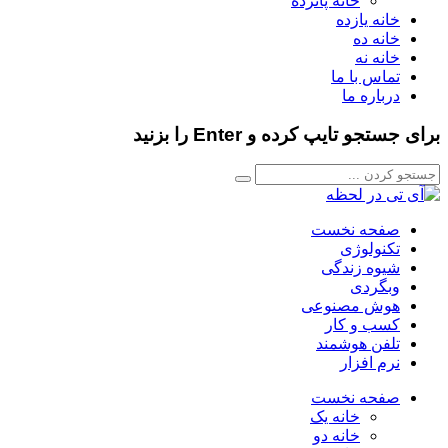
خانه پانزده
خانه یازده
خانه ده
خانه نه
تماس با ما
درباره ما
برای جستجو تایپ کرده و Enter را بزنید
صفحه نخست
تکنولوژی
شیوه زندگی
وبگردی
هوش مصنوعی
کسب و کار
تلفن هوشمند
نرم افزار
صفحه نخست
خانه یک
خانه دو