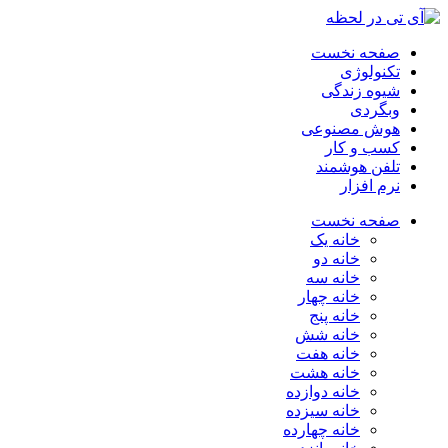
صفحه نخست
تکنولوژی
شیوه زندگی
وبگردی
هوش مصنوعی
کسب و کار
تلفن هوشمند
نرم افزار
صفحه نخست
خانه یک
خانه دو
خانه سه
خانه چهار
خانه پنج
خانه شش
خانه هفت
خانه هشت
خانه دوازده
خانه سیزده
خانه چهارده