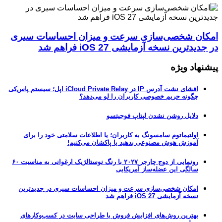
امکان شخصی‌سازی سرعت و میزان احساسات سیری
در جدیدترین نسخه آزمایشی iOS 27 فراهم شد
پیشنهاد ویژه
افشای نشت آدرس IP در iCloud Private Relay اپل؛ سیستم پاس‌کی
چگونه حریم خصوصی کاربران را لو می‌دهد؟
دلایل روشن نشدن لپتاپ فوجیتسو
اولتیماتوم سامسونگ به کاربران؛ یا اطلاعات سلامتی خود را برای
آموزش هوش مصنوعی بدهید یا پاکشان می‌کنیم!
رونمایی از دوج چارجر ۲۰۲۷ با رنگ نوستالژیک ارغوانی به مناسبت ۶۰
سالگی این عضله‌ساز آمریکایی
امکان شخصی‌سازی سرعت و میزان احساسات سیری در جدیدترین
نسخه آزمایشی iOS 27 فراهم شد
بهترین روش‌های افزایش فروش با طراحی سایت در کسب‌وکارهای