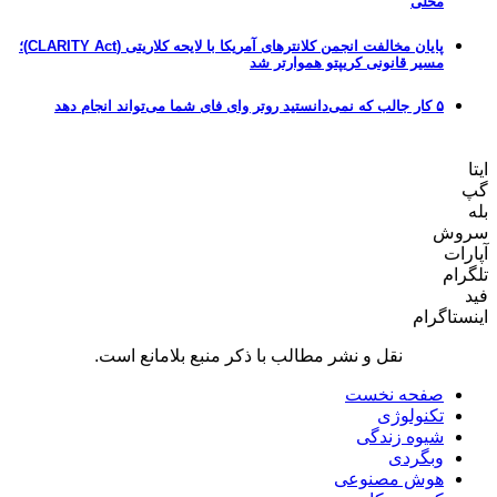
محلی
پایان مخالفت انجمن کلانترهای آمریکا با لایحه کلاریتی (CLARITY Act)؛
مسیر قانونی کریپتو هموارتر شد
۵ کار جالب که نمی‌دانستید روتر وای فای شما می‌تواند انجام دهد
ایتا
گپ
بله
سروش
آپارات
تلگرام
فید
اینستاگرام
نقل و نشر مطالب با ذکر منبع بلامانع است.
صفحه نخست
تکنولوژی
شیوه زندگی
وبگردی
هوش مصنوعی