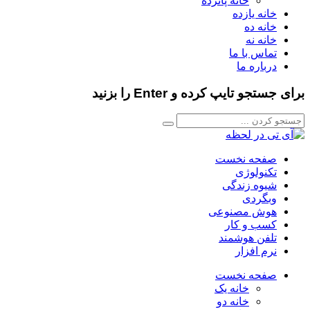
خانه پانزده
خانه یازده
خانه ده
خانه نه
تماس با ما
درباره ما
برای جستجو تایپ کرده و Enter را بزنید
صفحه نخست
تکنولوژی
شیوه زندگی
وبگردی
هوش مصنوعی
کسب و کار
تلفن هوشمند
نرم افزار
صفحه نخست
خانه یک
خانه دو