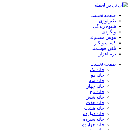
صفحه نخست
تکنولوژی
شیوه زندگی
وبگردی
هوش مصنوعی
کسب و کار
تلفن هوشمند
نرم افزار
صفحه نخست
خانه یک
خانه دو
خانه سه
خانه چهار
خانه پنج
خانه شش
خانه هفت
خانه هشت
خانه دوازده
خانه سیزده
خانه چهارده