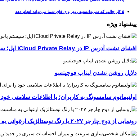
۵ کار جالب که نمی‌دانستید روتر وای فای شما می‌تواند انجام دهد
پیشنهاد ویژه
افشای نشت آدرس IP در iCloud Private Relay اپل؛ سیستم پاس‌کی چگونه حریم خصوصی کاربران را لو می‌دهد؟
دلایل روشن نشدن لپتاپ فوجیتسو
اولتیماتوم سامسونگ به کاربران؛ یا اطلاعات سلامتی خود
رونمایی از دوج چارجر ۲۰۲۷ با رنگ نوستالژیک ارغوانی به مناسبت ۶۰ سالگی این عضله‌ساز آمریکایی