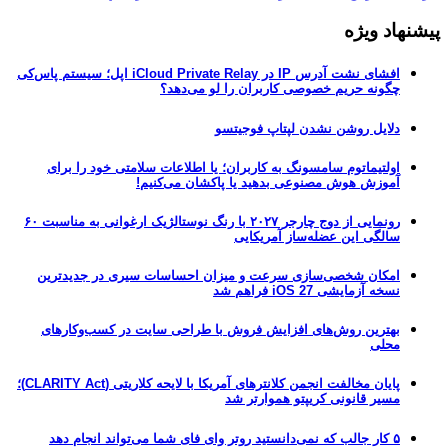
پیشنهاد ویژه
افشای نشت آدرس IP در iCloud Private Relay اپل؛ سیستم پاس‌کی
چگونه حریم خصوصی کاربران را لو می‌دهد؟
دلایل روشن نشدن لپتاپ فوجیتسو
اولتیماتوم سامسونگ به کاربران؛ یا اطلاعات سلامتی خود را برای
آموزش هوش مصنوعی بدهید یا پاکشان می‌کنیم!
رونمایی از دوج چارجر ۲۰۲۷ با رنگ نوستالژیک ارغوانی به مناسبت ۶۰
سالگی این عضله‌ساز آمریکایی
امکان شخصی‌سازی سرعت و میزان احساسات سیری در جدیدترین
نسخه آزمایشی iOS 27 فراهم شد
بهترین روش‌های افزایش فروش با طراحی سایت در کسب‌وکارهای
محلی
پایان مخالفت انجمن کلانترهای آمریکا با لایحه کلاریتی (CLARITY Act)؛
مسیر قانونی کریپتو هموارتر شد
۵ کار جالب که نمی‌دانستید روتر وای فای شما می‌تواند انجام دهد