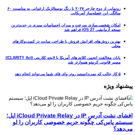
رونمایی از دوج چارجر ۲۰۲۷ با رنگ نوستالژیک ارغوانی به مناسبت ۶۰
سالگی این عضله‌ساز آمریکایی
امکان شخصی‌سازی سرعت و میزان احساسات سیری در جدیدترین
نسخه آزمایشی iOS 27 فراهم شد
بهترین روش‌های افزایش فروش با طراحی سایت در کسب‌وکارهای
محلی
پایان مخالفت انجمن کلانترهای آمریکا با لایحه کلاریتی (CLARITY Act)؛
مسیر قانونی کریپتو هموارتر شد
۵ کار جالب که نمی‌دانستید روتر وای فای شما می‌تواند انجام دهد
پیشنهاد ویژه
افشای نشت آدرس IP در iCloud Private Relay اپل؛
سیستم پاس‌کی چگونه حریم خصوصی کاربران را لو
می‌دهد؟