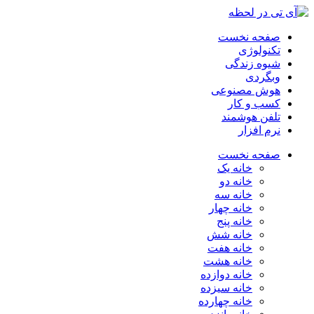
صفحه نخست
تکنولوژی
شیوه زندگی
وبگردی
هوش مصنوعی
کسب و کار
تلفن هوشمند
نرم افزار
صفحه نخست
خانه یک
خانه دو
خانه سه
خانه چهار
خانه پنج
خانه شش
خانه هفت
خانه هشت
خانه دوازده
خانه سیزده
خانه چهارده