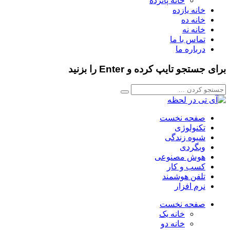
خانه پانزده
خانه یازده
خانه ده
خانه نه
تماس با ما
درباره ما
برای جستجو تایپ کرده و Enter را بزنید
صفحه نخست
تکنولوژی
شیوه زندگی
وبگردی
هوش مصنوعی
کسب و کار
تلفن هوشمند
نرم افزار
صفحه نخست
خانه یک
خانه دو