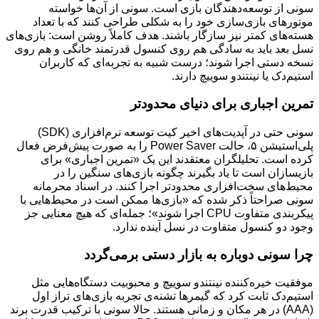
سونی از توسعه‌دهندگان بازی است. سونی از آن‌ها خواسته
موتورهای بازی‌سازی خود را به شکلی طراحی کنند که با تعداد
هسته‌های کمتر نیز سازگار باشند. هدف کاملاً روشن است: بازی‌های
نسل بعد باید به سادگی هم روی کنسول قدرتمند خانگی و هم روی
نسخه دستی اجرا شوند؛ درست شبیه به تجربه‌ای که کاربران
استیم‌دک یا نینتندو سوییچ دارند.
تمرین اجباری برای دنیای محدودتر
سونی حتی در آپدیت‌های اخیر کیت توسعه نرم‌افزاری (SDK)
پلی‌استیشن ۵، حالت Power Saver را به صورت پیش‌فرض فعال
کرده است. تحلیلگران معتقدند این یک «تمرین اجباری» برای
بازیسازان است تا یاد بگیرند چگونه بازی‌های سنگین را در
محیط‌های سخت‌افزاری محدودتر اجرا کنند. در اسناد محرمانه
سونی صراحتاً ذکر شده که «بازی‌ها ممکن است در محیط‌هایی با
پیکربندی متفاوت CPU اجرا شوند»؛ جمله‌ای که هیچ معنایی جز
وجود دو کنسول متفاوت در نسل آینده ندارد.
چرا سونی دوباره به بازار دستی برمی‌گردد
موفقیت خیره‌کننده نینتندو سوییچ و محبوبیت دستگاه‌هایی مثل
استیم‌دک ثابت کرد که گیمرها تشنه‌ی تجربه بازی‌های تراز اول
(AAA) در هر مکان و زمانی هستند. حالا سونی با ترکیب قدرت برند