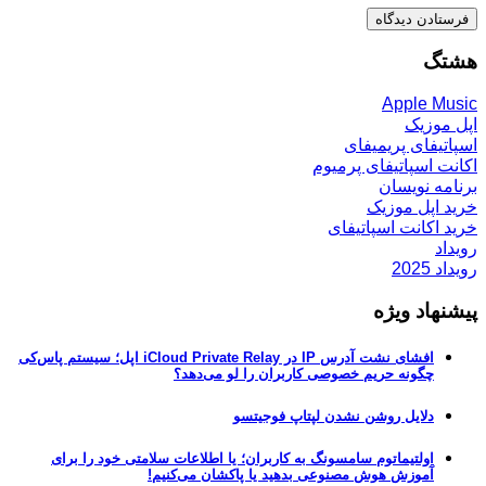
هشتگ
Apple Music
اپل موزیک
اسپاتیفای پریمیفای
اکانت اسپاتیفای پرمیوم
برنامه نویسان
خرید اپل موزیک
خرید اکانت اسپاتیفای
رویداد
رویداد 2025
پیشنهاد ویژه
افشای نشت آدرس IP در iCloud Private Relay اپل؛ سیستم پاس‌کی
چگونه حریم خصوصی کاربران را لو می‌دهد؟
دلایل روشن نشدن لپتاپ فوجیتسو
اولتیماتوم سامسونگ به کاربران؛ یا اطلاعات سلامتی خود را برای
آموزش هوش مصنوعی بدهید یا پاکشان می‌کنیم!