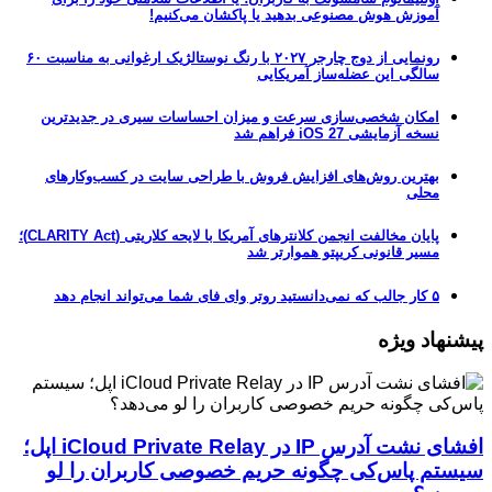
آموزش هوش مصنوعی بدهید یا پاکشان می‌کنیم!
رونمایی از دوج چارجر ۲۰۲۷ با رنگ نوستالژیک ارغوانی به مناسبت ۶۰
سالگی این عضله‌ساز آمریکایی
امکان شخصی‌سازی سرعت و میزان احساسات سیری در جدیدترین
نسخه آزمایشی iOS 27 فراهم شد
بهترین روش‌های افزایش فروش با طراحی سایت در کسب‌وکارهای
محلی
پایان مخالفت انجمن کلانترهای آمریکا با لایحه کلاریتی (CLARITY Act)؛
مسیر قانونی کریپتو هموارتر شد
۵ کار جالب که نمی‌دانستید روتر وای فای شما می‌تواند انجام دهد
پیشنهاد ویژه
افشای نشت آدرس IP در iCloud Private Relay اپل؛
سیستم پاس‌کی چگونه حریم خصوصی کاربران را لو