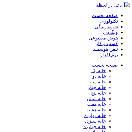
صفحه نخست
تکنولوژی
شیوه زندگی
وبگردی
هوش مصنوعی
کسب و کار
تلفن هوشمند
نرم افزار
صفحه نخست
خانه یک
خانه دو
خانه سه
خانه چهار
خانه پنج
خانه شش
خانه هفت
خانه هشت
خانه دوازده
خانه سیزده
خانه چهارده