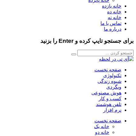
خانه پانزده
خانه یازده
خانه ده
خانه نه
تماس با ما
درباره ما
برای جستجو تایپ کرده و Enter را بزنید
صفحه نخست
تکنولوژی
شیوه زندگی
وبگردی
هوش مصنوعی
کسب و کار
تلفن هوشمند
نرم افزار
صفحه نخست
خانه یک
خانه دو