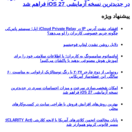
در جدیدترین نسخه آزمایشی iOS 27 فراهم شد
پیشنهاد ویژه
افشای نشت آدرس IP در iCloud Private Relay اپل؛ سیستم پاس‌کی
چگونه حریم خصوصی کاربران را لو می‌دهد؟
دلایل روشن نشدن لپتاپ فوجیتسو
اولتیماتوم سامسونگ به کاربران؛ یا اطلاعات سلامتی خود را برای
آموزش هوش مصنوعی بدهید یا پاکشان می‌کنیم!
رونمایی از دوج چارجر ۲۰۲۷ با رنگ نوستالژیک ارغوانی به مناسبت ۶۰
سالگی این عضله‌ساز آمریکایی
امکان شخصی‌سازی سرعت و میزان احساسات سیری در جدیدترین
نسخه آزمایشی iOS 27 فراهم شد
بهترین روش‌های افزایش فروش با طراحی سایت در کسب‌وکارهای
محلی
پایان مخالفت انجمن کلانترهای آمریکا با لایحه کلاریتی (CLARITY Act)؛
مسیر قانونی کریپتو هموارتر شد