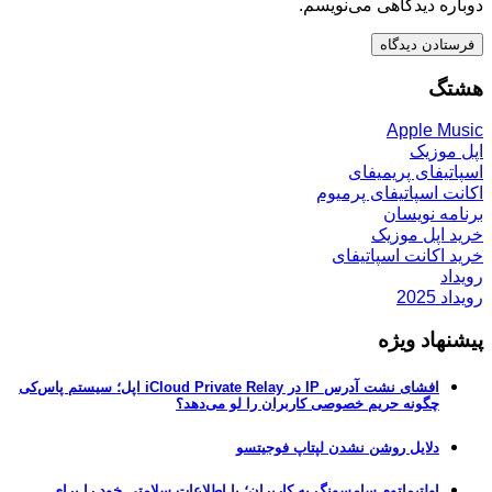
دوباره دیدگاهی می‌نویسم.
هشتگ
Apple Music
اپل موزیک
اسپاتیفای پریمیفای
اکانت اسپاتیفای پرمیوم
برنامه نویسان
خرید اپل موزیک
خرید اکانت اسپاتیفای
رویداد
رویداد 2025
پیشنهاد ویژه
افشای نشت آدرس IP در iCloud Private Relay اپل؛ سیستم پاس‌کی
چگونه حریم خصوصی کاربران را لو می‌دهد؟
دلایل روشن نشدن لپتاپ فوجیتسو
اولتیماتوم سامسونگ به کاربران؛ یا اطلاعات سلامتی خود را برای