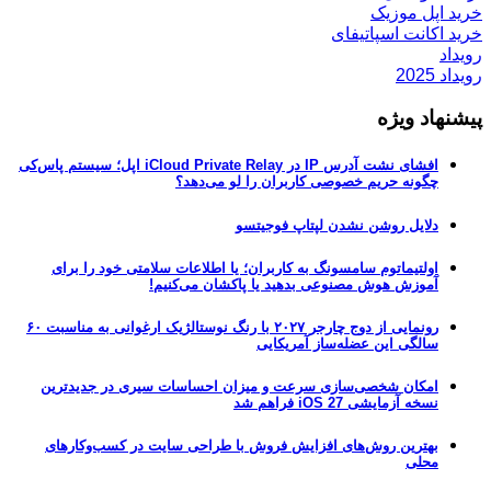
خرید اپل موزیک
خرید اکانت اسپاتیفای
رویداد
رویداد 2025
پیشنهاد ویژه
افشای نشت آدرس IP در iCloud Private Relay اپل؛ سیستم پاس‌کی
چگونه حریم خصوصی کاربران را لو می‌دهد؟
دلایل روشن نشدن لپتاپ فوجیتسو
اولتیماتوم سامسونگ به کاربران؛ یا اطلاعات سلامتی خود را برای
آموزش هوش مصنوعی بدهید یا پاکشان می‌کنیم!
رونمایی از دوج چارجر ۲۰۲۷ با رنگ نوستالژیک ارغوانی به مناسبت ۶۰
سالگی این عضله‌ساز آمریکایی
امکان شخصی‌سازی سرعت و میزان احساسات سیری در جدیدترین
نسخه آزمایشی iOS 27 فراهم شد
بهترین روش‌های افزایش فروش با طراحی سایت در کسب‌وکارهای
محلی