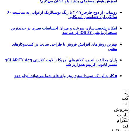
آموزش هوش مصنوعی بدهید یا پاکشان می‌کنیم!
رونمایی از دوج چارجر ۲۰۲۷ با رنگ نوستالژیک ارغوانی به مناسبت ۶۰
سالگی این عضله‌ساز آمریکایی
امکان شخصی‌سازی سرعت و میزان احساسات سیری در جدیدترین
نسخه آزمایشی iOS 27 فراهم شد
بهترین روش‌های افزایش فروش با طراحی سایت در کسب‌وکارهای
محلی
پایان مخالفت انجمن کلانترهای آمریکا با لایحه کلاریتی (CLARITY Act)؛
مسیر قانونی کریپتو هموارتر شد
۵ کار جالب که نمی‌دانستید روتر وای فای شما می‌تواند انجام دهد
ایتا
گپ
بله
سروش
آپارات
تلگرام
فید