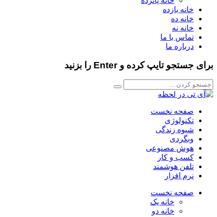
خانه پانزده
خانه یازده
خانه ده
خانه نه
تماس با ما
درباره ما
برای جستجو تایپ کرده و Enter را بزنید
صفحه نخست
تکنولوژی
شیوه زندگی
وبگردی
هوش مصنوعی
کسب و کار
تلفن هوشمند
نرم افزار
صفحه نخست
خانه یک
خانه دو