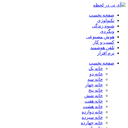
صفحه نخست
تکنولوژی
شیوه زندگی
وبگردی
هوش مصنوعی
کسب و کار
تلفن هوشمند
نرم افزار
صفحه نخست
خانه یک
خانه دو
خانه سه
خانه چهار
خانه پنج
خانه شش
خانه هفت
خانه هشت
خانه دوازده
خانه سیزده
خانه چهارده