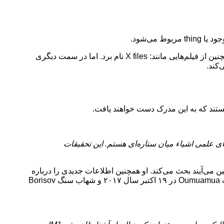
پروفسور Guinan همچنین به فیلم‌هایی مانند: Interstellar و Arrival اشاره کرد که ایده تعامل با موجودات فضایی را به تصویر می‌کشد. او همچنین از فیلم‌هایی مانند: X files نام برد. اما در سمت دیگری
ی علمی اشیاء میان ستاره‌ای هستم. این تحقیقات
زمین می‌آیند بحث می‌کند. او همچنین اطلاعات جدیدی را درباره
اشیاء پیدا شده در اختیار ما گذاشت که شامل: شهاب سنگ IM1 و IM2 است که در تاریخ ۸ ژانویه ۲۰۱۴ و ۹ مارچ ۲۰۱۷ مشاهده شدند. شهاب Oumuamua در ۱۹ اکتبر سال ۲۰۱۷ و شهاب سنگ Borisov