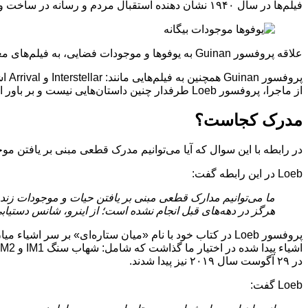
فیلم‌ها در سال ۱۹۴۰ نشان دهنده استقبال مردم و رسانه در ساخت و پیگیری محتوای مرتبط به موجودات فضایی است.
علاقه پروفسور Guinan به یوفوها و موجودات فضایی، به فیلم‌های معروف و قدیمی مانند: جنگ دنیاها، روزی که زمین از حرکت ایستاد و موجود یا thing مربوط می‌شود.
از ماجرا، پروفسور Loeb طرفدار چنین داستان‌هایی نیست و بر باور او، خط داستانی داستان‌های علمی تخیلی به قوانین فیزیک لطمه وارد می‌کند.
مدرک کجاست؟
در رابطه با این سوال که آیا می‌توانیم مدرک قطعی مبنی بر یافتن موجودات فضایی، یوفوها و گونه‌های آن پی
Loeb در این رابطه گفت:
ما می‌توانیم مدارک قطعی مبنی بر یافتن حیات و موجودات زند
هرگز در دهه‌های قبل انجام نشده است؛ از اینرو، شانس دستیابی 
پروفسور Loeb در کتاب خود با نام «میان ستاره‌ای» بر س
در ۲۹ آگوست سال ۲۰۱۹ نیز پیدا شدند.
Loeb گفت: