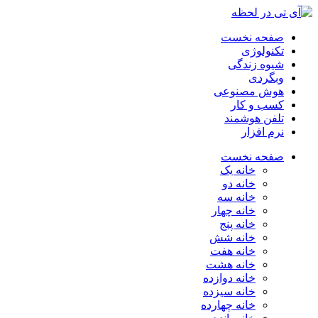
صفحه نخست
تکنولوژی
شیوه زندگی
وبگردی
هوش مصنوعی
کسب و کار
تلفن هوشمند
نرم افزار
صفحه نخست
خانه یک
خانه دو
خانه سه
خانه چهار
خانه پنج
خانه شش
خانه هفت
خانه هشت
خانه دوازده
خانه سیزده
خانه چهارده