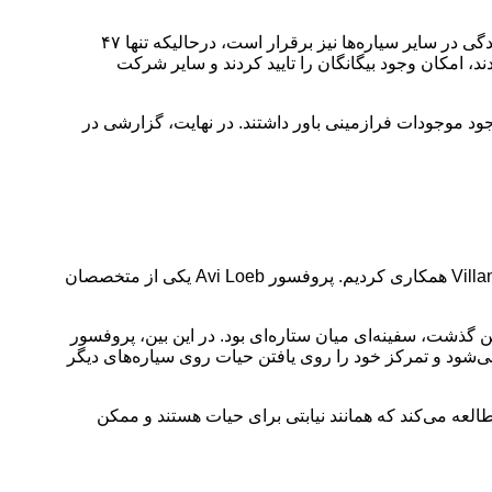
در سال ۲۰۱۷ و براساس نظرسنجی از ۲۶۰۰۰ نفر در ۲۴ کشور دنیا، دریافت شد که ۶۱ درصد از طیف تحصیل کرده بر این باور هستند که زندگی در سایر سیاره‌ها نیز برقرار است، درحالیکه تنها ۴۷
ند، امکان وجود بیگانگان را تایید کردند و سایر شرکت
 کشور مکزیک، ۶۰ درصد از مردم چین و تنها ۴۵ درصد از مردم آمریکا به وجود موجودات فرازمینی باور داشتند. در نهایت، گزارشی در
برای اینکه به شکل عمیق‌تر وارد این موضوع شویم، با پروفسور Avi Loeb از دانشگاه هاروارد و پروفسور Edward Guinan از دانشگاه Villanova همکاری کردیم. پروفسور Avi Loeb یکی از متخصصان
ستاره‌ای به داخل اقیانوس آرام، در رسانه‌ها حضور پیدا کرد و به عقیه او شی که در سال ۲۰۱۷ از کنار زمین گذشت، سفینه‌ای میان ستاره‌ای بود. در این بین، پروفسور
ر شده به عنوان پیشگام شناخته می‌شود و تمرکز خود را روی یافتن حیات روی سیاره‌های دیگر
طالعه می‌کند که همانند نیابتی برای حیات هستند و ممکن