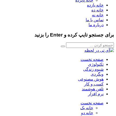
خانه پانزده
خانه یازده
خانه ده
خانه نه
تماس با ما
درباره ما
برای جستجو تایپ کرده و Enter را بزنید
صفحه نخست
تکنولوژی
شیوه زندگی
وبگردی
هوش مصنوعی
کسب و کار
تلفن هوشمند
نرم افزار
صفحه نخست
خانه یک
خانه دو