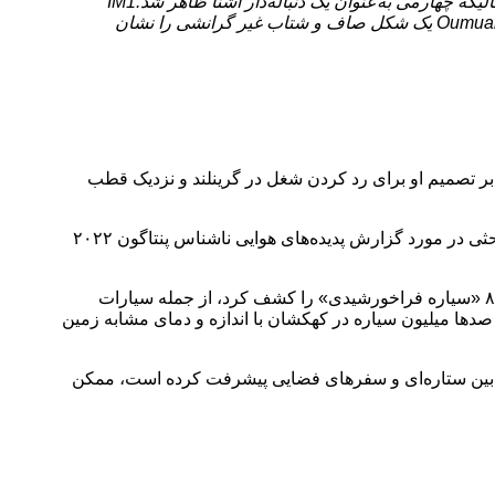
از میان این چهار شهاب بین ستاره‌ای، سه جرم اول نسبت به سنگ‌های شناخته‌شده منظومه شمسی، غیرعادی به نظر می‌رسند، در حالیکه چهارمی به‌عنوان یک دنباله‌دار آشنا ظاهر شد.IM1
و IM2 بالاترین قدرت مادی را در میان تمام شهاب‌سنگ‌های موجود در جهان از خود نشان دادند. براساس کاتالوگ CNEOS ناسا، “Oumuamua یک شکل صاف و شتاب غیر گرانشی را نشان
‌های علمی تخیلی مطمئناً بر آثار او تأثیر گذاشته است. او توضیح داد که تماشای فیلم Thing در کودکی، بر تصمیم او برای رد کردن شغل در گرینلند و نزدیک قطب
Guinan یک دوره پیشرفته درباره اختر زیست شناسی را برای رشته‌های نجوم و علوم در ویلانوا درس میدهد و قصد دارد در کلاس‌های خود بحثی در مورد گزارش پدیده‌های هوایی ناشناس پنتاگون ۲۰۲۲
با نگاهی دقیق‌تر به گزارش، او متقاعد نشده است که یوفوها/UAP ها همه فضاپیماهایی بیگانه هستند. ماموریت کپلر ناسا تعداد زیادی از ۸۰۰۰ «سیاره فراخورشیدی» را کشف کرد، از جمله سیارات
دها میلیون سیاره در کهکشان با اندازه و دمای مشابه زمین
رتباطات بین ستاره‌ای و سفرهای فضایی پیشرفت کرده است، ممکن