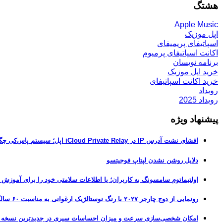
هشتگ
Apple Music
اپل موزیک
اسپاتیفای پریمیفای
اکانت اسپاتیفای پرمیوم
برنامه نویسان
خرید اپل موزیک
خرید اکانت اسپاتیفای
رویداد
رویداد 2025
پیشنهاد ویژه
افشای نشت آدرس IP در iCloud Private Relay اپل؛ سیستم پاس‌کی چگونه حریم خصوصی کاربران را لو می‌دهد؟
دلایل روشن نشدن لپتاپ فوجیتسو
اولتیماتوم سامسونگ به کاربران؛ یا اطلاعات سلامتی خود را برای آموزش
رونمایی از دوج چارجر ۲۰۲۷ با رنگ نوستالژیک ارغوانی به مناسبت ۶۰ سالگی این عضله‌ساز آمریکایی
امکان شخصی‌سازی سرعت و میزان احساسات سیری در جدیدترین نسخه آزمایشی iOS 27