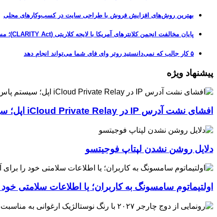
بهترین روش‌های افزایش فروش با طراحی سایت در کسب‌وکارهای محلی
پایان مخالفت انجمن کلانترهای آمریکا با لایحه کلاریتی (CLARITY Act)؛ مسیر قانونی کریپتو هموارتر شد
۵ کار جالب که نمی‌دانستید روتر وای فای شما می‌تواند انجام دهد
پیشنهاد ویژه
افشای نشت آدرس IP در iCloud Private Relay اپل؛ سیستم پاس‌کی چگونه حریم خصوصی کاربران را لو می‌دهد؟
دلایل روشن نشدن لپتاپ فوجیتسو
اولتیماتوم سامسونگ به کاربران؛ یا اطلاعات سلامتی خود