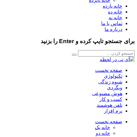
خانه پانزده
خانه یازده
خانه ده
خانه نه
تماس با ما
درباره ما
برای جستجو تایپ کرده و Enter را بزنید
صفحه نخست
تکنولوژی
شیوه زندگی
وبگردی
هوش مصنوعی
کسب و کار
تلفن هوشمند
نرم افزار
صفحه نخست
خانه یک
خانه دو