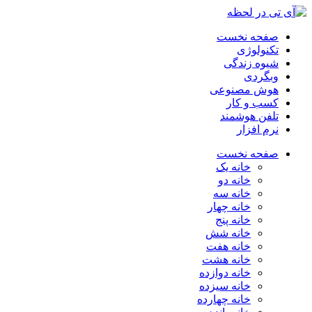
صفحه نخست
تکنولوژی
شیوه زندگی
وبگردی
هوش مصنوعی
کسب و کار
تلفن هوشمند
نرم افزار
صفحه نخست
خانه یک
خانه دو
خانه سه
خانه چهار
خانه پنج
خانه شش
خانه هفت
خانه هشت
خانه دوازده
خانه سیزده
خانه چهارده