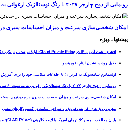
رونمایی از دوج چارجر ۲۰۲۷ با رنگ نوستالژیک ارغوانی به مناسبت ۶۰ سالگی این عضله‌ساز آمریکایی
امکان شخصی‌سازی سرعت و میزان احساسات سیری در جدیدترین نسخ
پیشنهاد ویژه
افشای نشت آدرس IP در iCloud Private Relay اپل؛ سیستم پاس‌کی چگونه حریم خصوصی کاربران را لو می‌دهد؟
دلایل روشن نشدن لپتاپ فوجیتسو
اولتیماتوم سامسونگ به کاربران؛ یا اطلاعات سلامتی خود را برای آموزش
رونمایی از دوج چارجر ۲۰۲۷ با رنگ نوستالژیک ارغوانی به مناسبت ۶۰ سالگی این عضله‌ساز آمریکایی
امکان شخصی‌سازی سرعت و میزان احساسات سیری در جدیدترین نسخه آزمایشی iOS 27
بهترین روش‌های افزایش فروش با طراحی سایت در کسب‌وکارهای محلی
پایان مخالفت انجمن کلانترهای آمریکا با لایحه کلاریتی (CLARITY Act)؛ مسیر قانونی کریپتو هموارتر شد