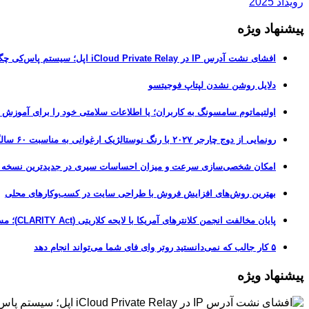
رویداد 2025
پیشنهاد ویژه
افشای نشت آدرس IP در iCloud Private Relay اپل؛ سیستم پاس‌کی چگونه حریم خصوصی کاربران را لو می‌دهد؟
دلایل روشن نشدن لپتاپ فوجیتسو
اولتیماتوم سامسونگ به کاربران؛ یا اطلاعات سلامتی خود را برای آموزش
رونمایی از دوج چارجر ۲۰۲۷ با رنگ نوستالژیک ارغوانی به مناسبت ۶۰ سالگی این عضله‌ساز آمریکایی
امکان شخصی‌سازی سرعت و میزان احساسات سیری در جدیدترین نسخه آزمایشی iOS 27
بهترین روش‌های افزایش فروش با طراحی سایت در کسب‌وکارهای محلی
پایان مخالفت انجمن کلانترهای آمریکا با لایحه کلاریتی (CLARITY Act)؛ مسیر قانونی کریپتو هموارتر شد
۵ کار جالب که نمی‌دانستید روتر وای فای شما می‌تواند انجام دهد
پیشنهاد ویژه