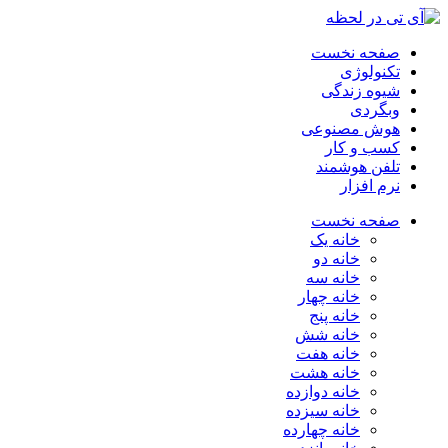
صفحه نخست
تکنولوژی
شیوه زندگی
وبگردی
هوش مصنوعی
کسب و کار
تلفن هوشمند
نرم افزار
صفحه نخست
خانه یک
خانه دو
خانه سه
خانه چهار
خانه پنج
خانه شش
خانه هفت
خانه هشت
خانه دوازده
خانه سیزده
خانه چهارده