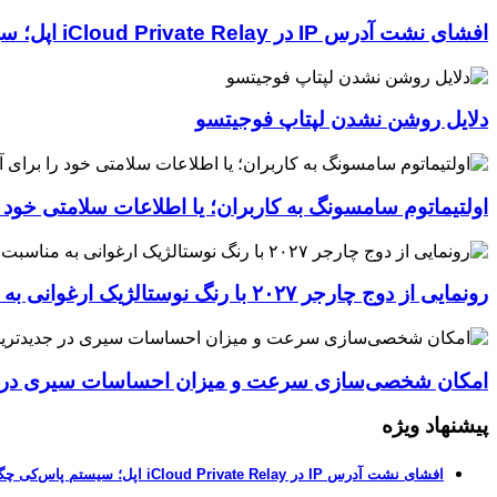
افشای نشت آدرس IP در iCloud Private Relay اپل؛ سیستم پاس‌کی چگونه حریم خصوصی کاربران را لو می‌دهد؟
دلایل روشن نشدن لپتاپ فوجیتسو
اولتیماتوم سامسونگ به کاربران؛ یا اطلاعات سلامتی خود
رونمایی از دوج چارجر ۲۰۲۷ با رنگ نوستالژیک ارغوانی به مناسبت ۶۰ سالگی این عضله‌ساز آمریکایی
امکان شخصی‌سازی سرعت و میزان احساسات سیری در جدیدترین نسخ
پیشنهاد ویژه
افشای نشت آدرس IP در iCloud Private Relay اپل؛ سیستم پاس‌کی چگونه حریم خصوصی کاربران را لو می‌دهد؟