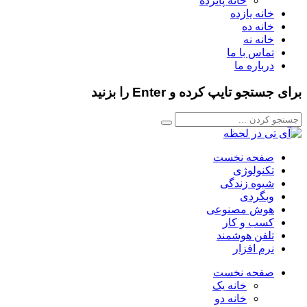
خانه پانزده
خانه یازده
خانه ده
خانه نه
تماس با ما
درباره ما
برای جستجو تایپ کرده و Enter را بزنید
صفحه نخست
تکنولوژی
شیوه زندگی
وبگردی
هوش مصنوعی
کسب و کار
تلفن هوشمند
نرم افزار
صفحه نخست
خانه یک
خانه دو