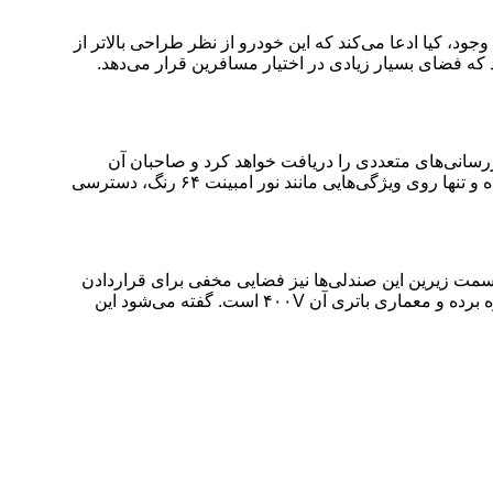
دی دارند. با این وجود، کیا ادعا می‌کند که این خودرو از نظر طراحی بالاتر از
گی‌های اصلی طراحی EV5 می‌توان به ستون عقبی آن اشاره کرد که فضای بسیار زیادی در اختیار مسافرین قرار می‌دهد.
ودروی EV9 شاهد آن بودیم. این خودرو همچنین به‌روزرسانی‌های متعددی را دریافت خواهد کرد و صاحبان آن
می‌توانند ویژگی‌های مورد نظر خود را به طور جداگانه در آن فعال کنند. در حال حاضر کیا هنوز ابعاد دقیق این شاسی بلند برقی را اعلام نکرده و تنها روی ویژگی‌‌هایی مانند نور امبینت ۶۴ رنگ، دسترسی
قسمت زیرین این صندلی‌ها نیز فضایی مخفی برای قراردادن
وسایل قرار داده شده است. بر اساس گزارش‌های قبلی، کیا EV5 از یک پیشرانه‌‌ی عقبی با توان ۲۱۵ اسب بخار و گشتاور ۲۲۹ پوند فوت بهره برده و معماری باتری آن ۴۰۰V است. گفته می‌شود این