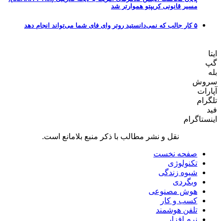
مسیر قانونی کریپتو هموارتر شد
۵ کار جالب که نمی‌دانستید روتر وای فای شما می‌تواند انجام دهد
ایتا
گپ
بله
سروش
آپارات
تلگرام
فید
اینستاگرام
نقل و نشر مطالب با ذکر منبع بلامانع است.
صفحه نخست
تکنولوژی
شیوه زندگی
وبگردی
هوش مصنوعی
کسب و کار
تلفن هوشمند
نرم افزار