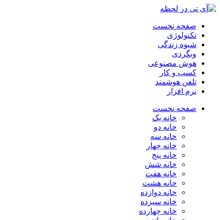
صفحه نخست
تکنولوژی
شیوه زندگی
وبگردی
هوش مصنوعی
کسب و کار
تلفن هوشمند
نرم افزار
صفحه نخست
خانه یک
خانه دو
خانه سه
خانه چهار
خانه پنج
خانه شش
خانه هفت
خانه هشت
خانه دوازده
خانه سیزده
خانه چهارده