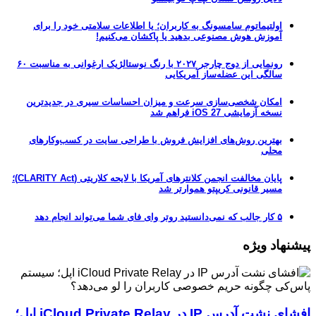
اولتیماتوم سامسونگ به کاربران؛ یا اطلاعات سلامتی خود را برای
آموزش هوش مصنوعی بدهید یا پاکشان می‌کنیم!
رونمایی از دوج چارجر ۲۰۲۷ با رنگ نوستالژیک ارغوانی به مناسبت ۶۰
سالگی این عضله‌ساز آمریکایی
امکان شخصی‌سازی سرعت و میزان احساسات سیری در جدیدترین
نسخه آزمایشی iOS 27 فراهم شد
بهترین روش‌های افزایش فروش با طراحی سایت در کسب‌وکارهای
محلی
پایان مخالفت انجمن کلانترهای آمریکا با لایحه کلاریتی (CLARITY Act)؛
مسیر قانونی کریپتو هموارتر شد
۵ کار جالب که نمی‌دانستید روتر وای فای شما می‌تواند انجام دهد
پیشنهاد ویژه
افشای نشت آدرس IP در iCloud Private Relay اپل؛