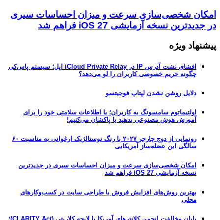
امکان شخصی‌سازی سرعت و میزان احساسات سیری
در جدیدترین نسخه آزمایشی iOS 27 فراهم شد
پیشنهاد ویژه
افشای نشت آدرس IP در iCloud Private Relay اپل؛ سیستم پاس‌کی
چگونه حریم خصوصی کاربران را لو می‌دهد؟
دلایل روشن نشدن لپتاپ فوجیتسو
اولتیماتوم سامسونگ به کاربران؛ یا اطلاعات سلامتی خود را برای
آموزش هوش مصنوعی بدهید یا پاکشان می‌کنیم!
رونمایی از دوج چارجر ۲۰۲۷ با رنگ نوستالژیک ارغوانی به مناسبت ۶۰
سالگی این عضله‌ساز آمریکایی
امکان شخصی‌سازی سرعت و میزان احساسات سیری در جدیدترین
نسخه آزمایشی iOS 27 فراهم شد
بهترین روش‌های افزایش فروش با طراحی سایت در کسب‌وکارهای
محلی
پایان مخالفت انجمن کلانترهای آمریکا با لایحه کلاریتی (CLARITY Act)؛