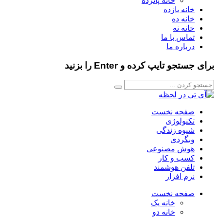
خانه پانزده
خانه یازده
خانه ده
خانه نه
تماس با ما
درباره ما
برای جستجو تایپ کرده و Enter را بزنید
صفحه نخست
تکنولوژی
شیوه زندگی
وبگردی
هوش مصنوعی
کسب و کار
تلفن هوشمند
نرم افزار
صفحه نخست
خانه یک
خانه دو