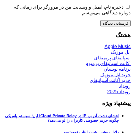
ذخیره نام، ایمیل و وبسایت من در مرورگر برای زمانی که
دوباره دیدگاهی می‌نویسم.
هشتگ
Apple Music
اپل موزیک
اسپاتیفای پریمیفای
اکانت اسپاتیفای پرمیوم
برنامه نویسان
خرید اپل موزیک
خرید اکانت اسپاتیفای
رویداد
رویداد 2025
پیشنهاد ویژه
افشای نشت آدرس IP در iCloud Private Relay اپل؛ سیستم پاس‌کی
چگونه حریم خصوصی کاربران را لو می‌دهد؟
دلایل روشن نشدن لپتاپ فوجیتسو