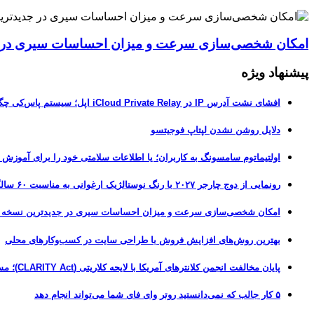
امکان شخصی‌سازی سرعت و میزان احساسات سیری در جدیدترین نسخ
پیشنهاد ویژه
افشای نشت آدرس IP در iCloud Private Relay اپل؛ سیستم پاس‌کی چگونه حریم خصوصی کاربران را لو می‌دهد؟
دلایل روشن نشدن لپتاپ فوجیتسو
اولتیماتوم سامسونگ به کاربران؛ یا اطلاعات سلامتی خود را برای آموزش
رونمایی از دوج چارجر ۲۰۲۷ با رنگ نوستالژیک ارغوانی به مناسبت ۶۰ سالگی این عضله‌ساز آمریکایی
امکان شخصی‌سازی سرعت و میزان احساسات سیری در جدیدترین نسخه آزمایشی iOS 27
بهترین روش‌های افزایش فروش با طراحی سایت در کسب‌وکارهای محلی
پایان مخالفت انجمن کلانترهای آمریکا با لایحه کلاریتی (CLARITY Act)؛ مسیر قانونی کریپتو هموارتر شد
۵ کار جالب که نمی‌دانستید روتر وای فای شما می‌تواند انجام دهد