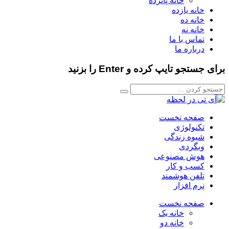
خانه پانزده
خانه یازده
خانه ده
خانه نه
تماس با ما
درباره ما
برای جستجو تایپ کرده و Enter را بزنید
صفحه نخست
تکنولوژی
شیوه زندگی
وبگردی
هوش مصنوعی
کسب و کار
تلفن هوشمند
نرم افزار
صفحه نخست
خانه یک
خانه دو