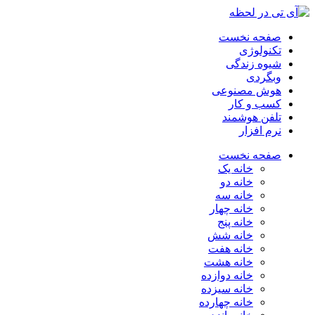
صفحه نخست
تکنولوژی
شیوه زندگی
وبگردی
هوش مصنوعی
کسب و کار
تلفن هوشمند
نرم افزار
صفحه نخست
خانه یک
خانه دو
خانه سه
خانه چهار
خانه پنج
خانه شش
خانه هفت
خانه هشت
خانه دوازده
خانه سیزده
خانه چهارده