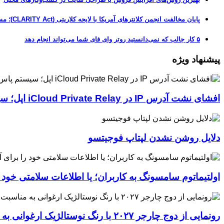
پایان مخالفت انجمن کلانترهای آمریکا با لایحه کلاریتی (CLARITY Act)؛ مسیر قانونی کریپتو هموارتر شد
۵ کار جالب که نمی‌دانستید روتر وای فای شما می‌تواند انجام دهد
پیشنهاد ویژه
افشای نشت آدرس IP در iCloud Private Relay اپل؛ سیستم پاس‌کی چگونه حریم خصوصی کاربران را لو می‌دهد؟
دلایل روشن نشدن لپتاپ فوجیتسو
اولتیماتوم سامسونگ به کاربران؛ یا اطلاعات سلامتی خود
رونمایی از دوج چارجر ۲۰۲۷ با رنگ نوستالژیک ارغوانی به مناسبت ۶۰ سالگی این عضله‌ساز آمریکایی