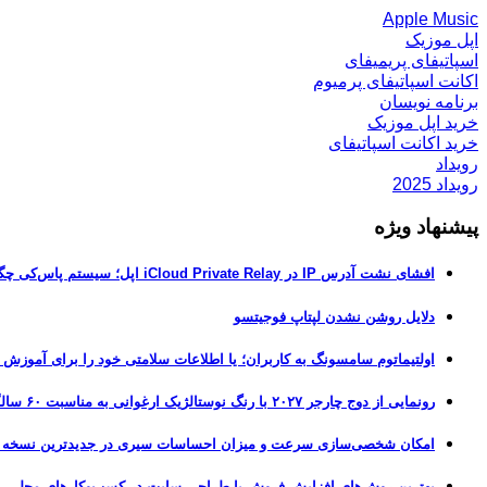
Apple Music
اپل موزیک
اسپاتیفای پریمیفای
اکانت اسپاتیفای پرمیوم
برنامه نویسان
خرید اپل موزیک
خرید اکانت اسپاتیفای
رویداد
رویداد 2025
پیشنهاد ویژه
افشای نشت آدرس IP در iCloud Private Relay اپل؛ سیستم پاس‌کی چگونه حریم خصوصی کاربران را لو می‌دهد؟
دلایل روشن نشدن لپتاپ فوجیتسو
اولتیماتوم سامسونگ به کاربران؛ یا اطلاعات سلامتی خود را برای آموزش
رونمایی از دوج چارجر ۲۰۲۷ با رنگ نوستالژیک ارغوانی به مناسبت ۶۰ سالگی این عضله‌ساز آمریکایی
امکان شخصی‌سازی سرعت و میزان احساسات سیری در جدیدترین نسخه آزمایشی iOS 27
بهترین روش‌های افزایش فروش با طراحی سایت در کسب‌وکارهای محلی