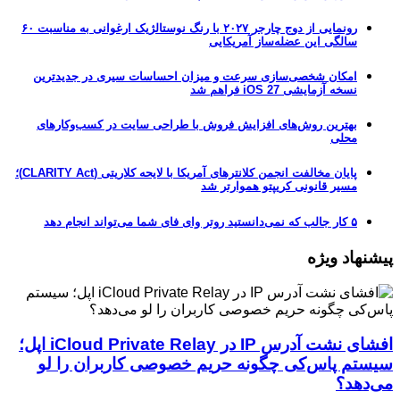
رونمایی از دوج چارجر ۲۰۲۷ با رنگ نوستالژیک ارغوانی به مناسبت ۶۰
سالگی این عضله‌ساز آمریکایی
امکان شخصی‌سازی سرعت و میزان احساسات سیری در جدیدترین
نسخه آزمایشی iOS 27 فراهم شد
بهترین روش‌های افزایش فروش با طراحی سایت در کسب‌وکارهای
محلی
پایان مخالفت انجمن کلانترهای آمریکا با لایحه کلاریتی (CLARITY Act)؛
مسیر قانونی کریپتو هموارتر شد
۵ کار جالب که نمی‌دانستید روتر وای فای شما می‌تواند انجام دهد
پیشنهاد ویژه
افشای نشت آدرس IP در iCloud Private Relay اپل؛
سیستم پاس‌کی چگونه حریم خصوصی کاربران را لو
می‌دهد؟