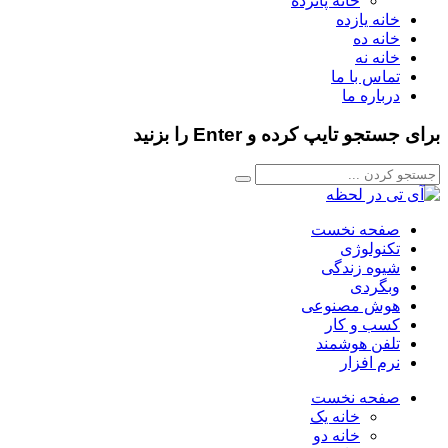
خانه پانزده
خانه یازده
خانه ده
خانه نه
تماس با ما
درباره ما
برای جستجو تایپ کرده و Enter را بزنید
صفحه نخست
تکنولوژی
شیوه زندگی
وبگردی
هوش مصنوعی
کسب و کار
تلفن هوشمند
نرم افزار
صفحه نخست
خانه یک
خانه دو