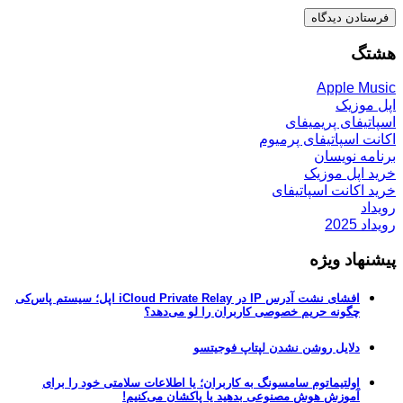
هشتگ
Apple Music
اپل موزیک
اسپاتیفای پریمیفای
اکانت اسپاتیفای پرمیوم
برنامه نویسان
خرید اپل موزیک
خرید اکانت اسپاتیفای
رویداد
رویداد 2025
پیشنهاد ویژه
افشای نشت آدرس IP در iCloud Private Relay اپل؛ سیستم پاس‌کی
چگونه حریم خصوصی کاربران را لو می‌دهد؟
دلایل روشن نشدن لپتاپ فوجیتسو
اولتیماتوم سامسونگ به کاربران؛ یا اطلاعات سلامتی خود را برای
آموزش هوش مصنوعی بدهید یا پاکشان می‌کنیم!