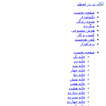
صفحه نخست
تکنولوژی
شیوه زندگی
وبگردی
هوش مصنوعی
کسب و کار
تلفن هوشمند
نرم افزار
صفحه نخست
خانه یک
خانه دو
خانه سه
خانه چهار
خانه پنج
خانه شش
خانه هفت
خانه هشت
خانه دوازده
خانه سیزده
خانه چهارده