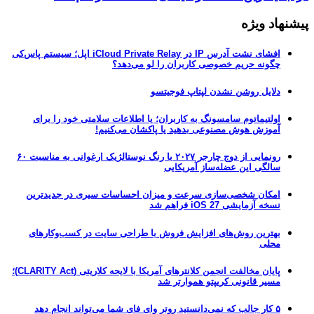
پیشنهاد ویژه
افشای نشت آدرس IP در iCloud Private Relay اپل؛ سیستم پاس‌کی
چگونه حریم خصوصی کاربران را لو می‌دهد؟
دلایل روشن نشدن لپتاپ فوجیتسو
اولتیماتوم سامسونگ به کاربران؛ یا اطلاعات سلامتی خود را برای
آموزش هوش مصنوعی بدهید یا پاکشان می‌کنیم!
رونمایی از دوج چارجر ۲۰۲۷ با رنگ نوستالژیک ارغوانی به مناسبت ۶۰
سالگی این عضله‌ساز آمریکایی
امکان شخصی‌سازی سرعت و میزان احساسات سیری در جدیدترین
نسخه آزمایشی iOS 27 فراهم شد
بهترین روش‌های افزایش فروش با طراحی سایت در کسب‌وکارهای
محلی
پایان مخالفت انجمن کلانترهای آمریکا با لایحه کلاریتی (CLARITY Act)؛
مسیر قانونی کریپتو هموارتر شد
۵ کار جالب که نمی‌دانستید روتر وای فای شما می‌تواند انجام دهد