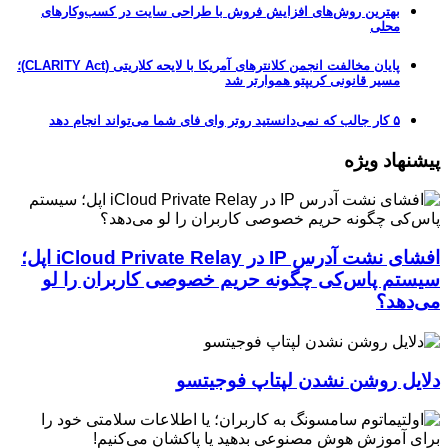
بهترین روش‌های افزایش فروش با طراحی سایت در کسب‌وکارهای
محلی
پایان مخالفت انجمن کلانترهای آمریکا با لایحه کلاریتی (CLARITY Act)؛
مسیر قانونی کریپتو هموارتر شد
۵ کار جالب که نمی‌دانستید روتر وای فای شما می‌تواند انجام دهد
پیشنهاد ویژه
افشای نشت آدرس IP در iCloud Private Relay اپل؛
سیستم پاس‌کی چگونه حریم خصوصی کاربران را لو
می‌دهد؟
دلایل روشن نشدن لپتاپ فوجیتسو