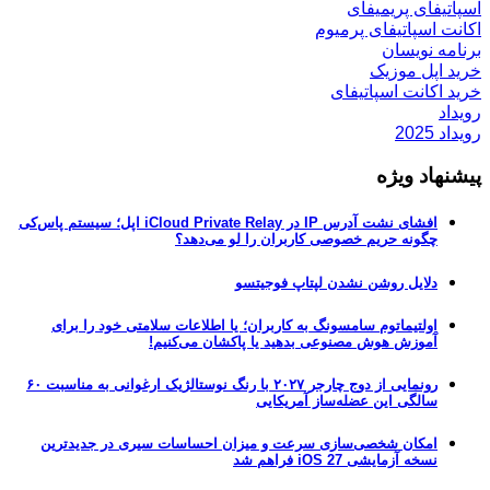
اسپاتیفای پریمیفای
اکانت اسپاتیفای پرمیوم
برنامه نویسان
خرید اپل موزیک
خرید اکانت اسپاتیفای
رویداد
رویداد 2025
پیشنهاد ویژه
افشای نشت آدرس IP در iCloud Private Relay اپل؛ سیستم پاس‌کی
چگونه حریم خصوصی کاربران را لو می‌دهد؟
دلایل روشن نشدن لپتاپ فوجیتسو
اولتیماتوم سامسونگ به کاربران؛ یا اطلاعات سلامتی خود را برای
آموزش هوش مصنوعی بدهید یا پاکشان می‌کنیم!
رونمایی از دوج چارجر ۲۰۲۷ با رنگ نوستالژیک ارغوانی به مناسبت ۶۰
سالگی این عضله‌ساز آمریکایی
امکان شخصی‌سازی سرعت و میزان احساسات سیری در جدیدترین
نسخه آزمایشی iOS 27 فراهم شد