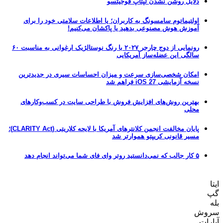
دلایل روشن نشدن لپتاپ فوجیتسو
اولتیماتوم سامسونگ به کاربران؛ یا اطلاعات سلامتی خود را برای
آموزش هوش مصنوعی بدهید یا پاکشان می‌کنیم!
رونمایی از دوج چارجر ۲۰۲۷ با رنگ نوستالژیک ارغوانی به مناسبت ۶۰
سالگی این عضله‌ساز آمریکایی
امکان شخصی‌سازی سرعت و میزان احساسات سیری در جدیدترین
نسخه آزمایشی iOS 27 فراهم شد
بهترین روش‌های افزایش فروش با طراحی سایت در کسب‌وکارهای
محلی
پایان مخالفت انجمن کلانترهای آمریکا با لایحه کلاریتی (CLARITY Act)؛
مسیر قانونی کریپتو هموارتر شد
۵ کار جالب که نمی‌دانستید روتر وای فای شما می‌تواند انجام دهد
ایتا
گپ
بله
سروش
آپارات