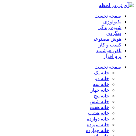
صفحه نخست
تکنولوژی
شیوه زندگی
وبگردی
هوش مصنوعی
کسب و کار
تلفن هوشمند
نرم افزار
صفحه نخست
خانه یک
خانه دو
خانه سه
خانه چهار
خانه پنج
خانه شش
خانه هفت
خانه هشت
خانه دوازده
خانه سیزده
خانه چهارده