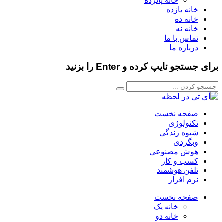
خانه پانزده
خانه یازده
خانه ده
خانه نه
تماس با ما
درباره ما
برای جستجو تایپ کرده و Enter را بزنید
صفحه نخست
تکنولوژی
شیوه زندگی
وبگردی
هوش مصنوعی
کسب و کار
تلفن هوشمند
نرم افزار
صفحه نخست
خانه یک
خانه دو