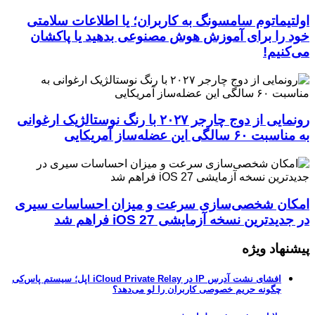
اولتیماتوم سامسونگ به کاربران؛ یا اطلاعات سلامتی
خود را برای آموزش هوش مصنوعی بدهید یا پاکشان
می‌کنیم!
رونمایی از دوج چارجر ۲۰۲۷ با رنگ نوستالژیک ارغوانی
به مناسبت ۶۰ سالگی این عضله‌ساز آمریکایی
امکان شخصی‌سازی سرعت و میزان احساسات سیری
در جدیدترین نسخه آزمایشی iOS 27 فراهم شد
پیشنهاد ویژه
افشای نشت آدرس IP در iCloud Private Relay اپل؛ سیستم پاس‌کی
چگونه حریم خصوصی کاربران را لو می‌دهد؟