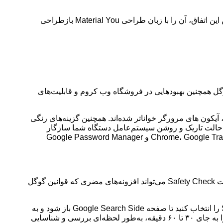
گوگل به مناسبت ۱۵ سالگی کروم آن را با Material You بازطراحی کرد مرورگر گوگل کروم امروز ۱۵ ساله شد و گوگل برای جشن گرفتن این اتفاق، آن را با زبان طراحی Material You بازطراحی
ن این اتفاق، آن را با زبان طراحی Material You بازطراحی کرده است. گوگل همچنین بهبودهایی در فروشگاه وب کروم و قابلیت‌های
طراحی جدید کروم، آیکون های مرورگر خواناتر شده‌اند. همچنین گزینه‌های رنگی
 با حالت تاریک و روشن سیستم‌عامل دستگاه شما سازگار
خواهد شد. چند گزینه جدید نیز به‌همراه طراحی جدید ارائه شده‌اند که شامل یک منوی سه نقطه برای دسترسی سریع‌تر به افزونه‌های Chrome، Google Translate و Google Password Manager
فروشگاه وب کروم نیز از نظر بصری تغییر کرده است و شما اکنون می‌توانید افزودنه‌های موردعلاقه خود را راحت‌تر پیدا کنید. همچنین قابلیت Safety Check می‌تواند افزونه‌های مضری که قوانین گوگل
گوگل همچنین قابلیت‌های جدید جستجو برای کروم ارائه کرده است. شما می‌توانید از منوی سه نقطه گزینه Search this page with Google را انتخاب کنید تا صفحه Google Search Side باز شود و به
صورت دقیق‌تر جستجوی خود را انجام داده کرده و آن را پین کنید. در بخش امنیتی نیز گوگل کروم اکنون قادر است وب‌سایت‌های خطرناک را به جای ۳۰ تا ۶۰ دقیقه، به‌طور لحظه‌ای بررسی و شناسایی