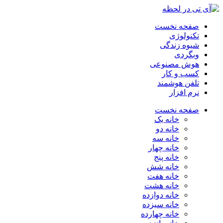
صفحه نخست
تکنولوژی
شیوه زندگی
وبگردی
هوش مصنوعی
کسب و کار
تلفن هوشمند
نرم افزار
صفحه نخست
خانه یک
خانه دو
خانه سه
خانه چهار
خانه پنج
خانه شش
خانه هفت
خانه هشت
خانه دوازده
خانه سیزده
خانه چهارده