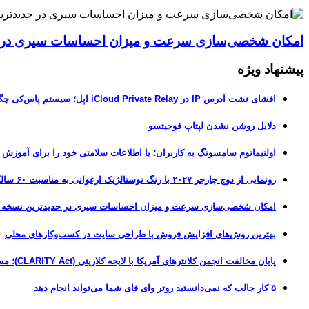
امکان شخصی‌سازی سرعت و میزان احساسات سیری در جدیدترین نسخ
پیشنهاد ویژه
افشای نشت آدرس IP در iCloud Private Relay اپل؛ سیستم پاس‌کی چگونه حریم خصوصی کاربران را لو می‌دهد؟
دلایل روشن نشدن لپتاپ فوجیتسو
اولتیماتوم سامسونگ به کاربران؛ یا اطلاعات سلامتی خود را برای آموزش
رونمایی از دوج چارجر ۲۰۲۷ با رنگ نوستالژیک ارغوانی به مناسبت ۶۰ سالگی این عضله‌ساز آمریکایی
امکان شخصی‌سازی سرعت و میزان احساسات سیری در جدیدترین نسخه آزمایشی iOS 27
بهترین روش‌های افزایش فروش با طراحی سایت در کسب‌وکارهای محلی
پایان مخالفت انجمن کلانترهای آمریکا با لایحه کلاریتی (CLARITY Act)؛ مسیر قانونی کریپتو هموارتر شد
۵ کار جالب که نمی‌دانستید روتر وای فای شما می‌تواند انجام دهد