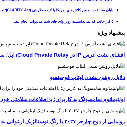
پایان مخالفت انجمن کلانترهای آمریکا با لایحه کلاریتی (CLARITY Act)؛ مسیر قانونی کریپتو هموارتر شد
۵ کار جالب که نمی‌دانستید روتر وای فای شما می‌تواند انجام دهد
پیشنهاد ویژه
افشای نشت آدرس IP در iCloud Private Relay اپل؛ سیستم پاس‌کی چگونه حریم خصوصی کاربران را لو می‌دهد؟
دلایل روشن نشدن لپتاپ فوجیتسو
اولتیماتوم سامسونگ به کاربران؛ یا اطلاعات سلامتی خود
رونمایی از دوج چارجر ۲۰۲۷ با رنگ نوستالژیک ارغوانی به مناسبت ۶۰ سالگی این عضله‌ساز آمریکایی