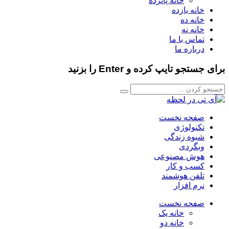
خانه پانزده
خانه یازده
خانه ده
خانه نه
تماس با ما
درباره ما
برای جستجو تایپ کرده و Enter را بزنید
صفحه نخست
تکنولوژی
شیوه زندگی
وبگردی
هوش مصنوعی
کسب و کار
تلفن هوشمند
نرم افزار
صفحه نخست
خانه یک
خانه دو