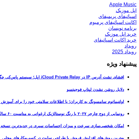
Apple Music
اپل موزیک
اسپاتیفای پریمیفای
اکانت اسپاتیفای پرمیوم
برنامه نویسان
خرید اپل موزیک
خرید اکانت اسپاتیفای
رویداد
رویداد 2025
پیشنهاد ویژه
افشای نشت آدرس IP در iCloud Private Relay اپل؛ سیستم پاس‌کی چگونه حریم خصوصی کاربران را لو می‌دهد؟
دلایل روشن نشدن لپتاپ فوجیتسو
اولتیماتوم سامسونگ به کاربران؛ یا اطلاعات سلامتی خود را برای آموزش
رونمایی از دوج چارجر ۲۰۲۷ با رنگ نوستالژیک ارغوانی به مناسبت ۶۰ سالگی این عضله‌ساز آمریکایی
امکان شخصی‌سازی سرعت و میزان احساسات سیری در جدیدترین نسخه آزمایشی iOS 27
بهترین روش‌های افزایش فروش با طراحی سایت در کسب‌وکارهای محلی