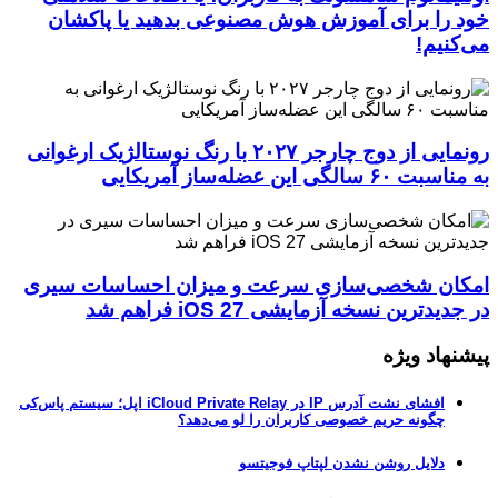
خود را برای آموزش هوش مصنوعی بدهید یا پاکشان
می‌کنیم!
رونمایی از دوج چارجر ۲۰۲۷ با رنگ نوستالژیک ارغوانی
به مناسبت ۶۰ سالگی این عضله‌ساز آمریکایی
امکان شخصی‌سازی سرعت و میزان احساسات سیری
در جدیدترین نسخه آزمایشی iOS 27 فراهم شد
پیشنهاد ویژه
افشای نشت آدرس IP در iCloud Private Relay اپل؛ سیستم پاس‌کی
چگونه حریم خصوصی کاربران را لو می‌دهد؟
دلایل روشن نشدن لپتاپ فوجیتسو