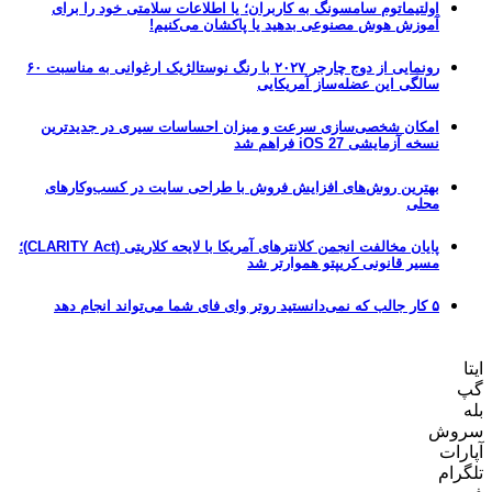
اولتیماتوم سامسونگ به کاربران؛ یا اطلاعات سلامتی خود را برای
آموزش هوش مصنوعی بدهید یا پاکشان می‌کنیم!
رونمایی از دوج چارجر ۲۰۲۷ با رنگ نوستالژیک ارغوانی به مناسبت ۶۰
سالگی این عضله‌ساز آمریکایی
امکان شخصی‌سازی سرعت و میزان احساسات سیری در جدیدترین
نسخه آزمایشی iOS 27 فراهم شد
بهترین روش‌های افزایش فروش با طراحی سایت در کسب‌وکارهای
محلی
پایان مخالفت انجمن کلانترهای آمریکا با لایحه کلاریتی (CLARITY Act)؛
مسیر قانونی کریپتو هموارتر شد
۵ کار جالب که نمی‌دانستید روتر وای فای شما می‌تواند انجام دهد
ایتا
گپ
بله
سروش
آپارات
تلگرام