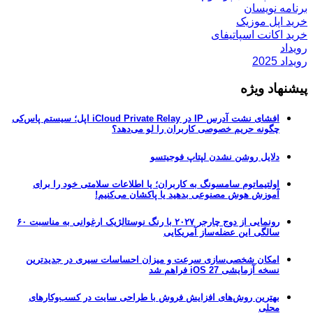
برنامه نویسان
خرید اپل موزیک
خرید اکانت اسپاتیفای
رویداد
رویداد 2025
پیشنهاد ویژه
افشای نشت آدرس IP در iCloud Private Relay اپل؛ سیستم پاس‌کی
چگونه حریم خصوصی کاربران را لو می‌دهد؟
دلایل روشن نشدن لپتاپ فوجیتسو
اولتیماتوم سامسونگ به کاربران؛ یا اطلاعات سلامتی خود را برای
آموزش هوش مصنوعی بدهید یا پاکشان می‌کنیم!
رونمایی از دوج چارجر ۲۰۲۷ با رنگ نوستالژیک ارغوانی به مناسبت ۶۰
سالگی این عضله‌ساز آمریکایی
امکان شخصی‌سازی سرعت و میزان احساسات سیری در جدیدترین
نسخه آزمایشی iOS 27 فراهم شد
بهترین روش‌های افزایش فروش با طراحی سایت در کسب‌وکارهای
محلی