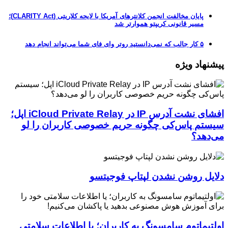
پایان مخالفت انجمن کلانترهای آمریکا با لایحه کلاریتی (CLARITY Act)؛
مسیر قانونی کریپتو هموارتر شد
۵ کار جالب که نمی‌دانستید روتر وای فای شما می‌تواند انجام دهد
پیشنهاد ویژه
افشای نشت آدرس IP در iCloud Private Relay اپل؛
سیستم پاس‌کی چگونه حریم خصوصی کاربران را لو
می‌دهد؟
دلایل روشن نشدن لپتاپ فوجیتسو
اولتیماتوم سامسونگ به کاربران؛ یا اطلاعات سلامتی