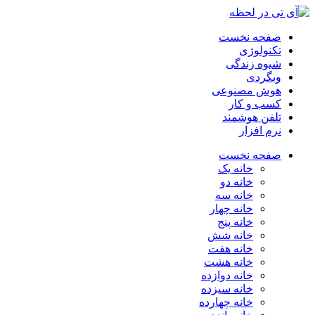
صفحه نخست
تکنولوژی
شیوه زندگی
وبگردی
هوش مصنوعی
کسب و کار
تلفن هوشمند
نرم افزار
صفحه نخست
خانه یک
خانه دو
خانه سه
خانه چهار
خانه پنج
خانه شش
خانه هفت
خانه هشت
خانه دوازده
خانه سیزده
خانه چهارده