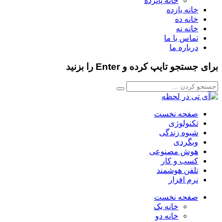
خانه پانزده
خانه یازده
خانه ده
خانه نه
تماس با ما
درباره ما
برای جستجو تایپ کرده و Enter را بزنید
صفحه نخست
تکنولوژی
شیوه زندگی
وبگردی
هوش مصنوعی
کسب و کار
تلفن هوشمند
نرم افزار
صفحه نخست
خانه یک
خانه دو