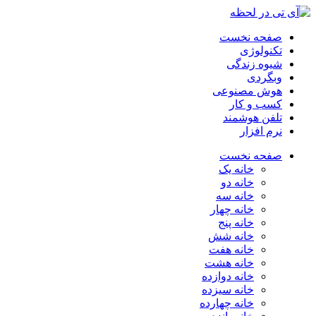
صفحه نخست
تکنولوژی
شیوه زندگی
وبگردی
هوش مصنوعی
کسب و کار
تلفن هوشمند
نرم افزار
صفحه نخست
خانه یک
خانه دو
خانه سه
خانه چهار
خانه پنج
خانه شش
خانه هفت
خانه هشت
خانه دوازده
خانه سیزده
خانه چهارده