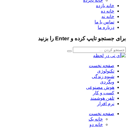
خانه پانزده
خانه یازده
خانه ده
خانه نه
تماس با ما
درباره ما
برای جستجو تایپ کرده و Enter را بزنید
صفحه نخست
تکنولوژی
شیوه زندگی
وبگردی
هوش مصنوعی
کسب و کار
تلفن هوشمند
نرم افزار
صفحه نخست
خانه یک
خانه دو