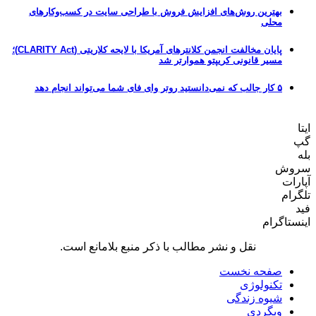
بهترین روش‌های افزایش فروش با طراحی سایت در کسب‌وکارهای
محلی
پایان مخالفت انجمن کلانترهای آمریکا با لایحه کلاریتی (CLARITY Act)؛
مسیر قانونی کریپتو هموارتر شد
۵ کار جالب که نمی‌دانستید روتر وای فای شما می‌تواند انجام دهد
ایتا
گپ
بله
سروش
آپارات
تلگرام
فید
اینستاگرام
نقل و نشر مطالب با ذکر منبع بلامانع است.
صفحه نخست
تکنولوژی
شیوه زندگی
وبگردی