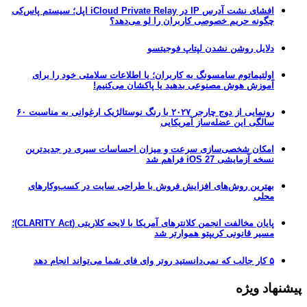
افشای نشت آدرس IP در iCloud Private Relay اپل؛ سیستم پاس‌کی
چگونه حریم خصوصی کاربران را لو می‌دهد؟
دلایل روشن نشدن لپتاپ فوجیتسو
اولتیماتوم سامسونگ به کاربران؛ یا اطلاعات سلامتی خود را برای
آموزش هوش مصنوعی بدهید یا پاکشان می‌کنیم!
رونمایی از دوج چارجر ۲۰۲۷ با رنگ نوستالژیک ارغوانی به مناسبت ۶۰
سالگی این عضله‌ساز آمریکایی
امکان شخصی‌سازی سرعت و میزان احساسات سیری در جدیدترین
نسخه آزمایشی iOS 27 فراهم شد
بهترین روش‌های افزایش فروش با طراحی سایت در کسب‌وکارهای
محلی
پایان مخالفت انجمن کلانترهای آمریکا با لایحه کلاریتی (CLARITY Act)؛
مسیر قانونی کریپتو هموارتر شد
۵ کار جالب که نمی‌دانستید روتر وای فای شما می‌تواند انجام دهد
پیشنهاد ویژه