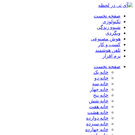
صفحه نخست
تکنولوژی
شیوه زندگی
وبگردی
هوش مصنوعی
کسب و کار
تلفن هوشمند
نرم افزار
صفحه نخست
خانه یک
خانه دو
خانه سه
خانه چهار
خانه پنج
خانه شش
خانه هفت
خانه هشت
خانه دوازده
خانه سیزده
خانه چهارده