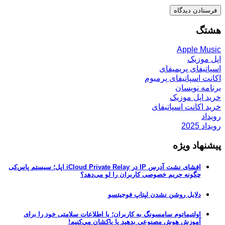
هشتگ
Apple Music
اپل موزیک
اسپاتیفای پریمیفای
اکانت اسپاتیفای پرمیوم
برنامه نویسان
خرید اپل موزیک
خرید اکانت اسپاتیفای
رویداد
رویداد 2025
پیشنهاد ویژه
افشای نشت آدرس IP در iCloud Private Relay اپل؛ سیستم پاس‌کی
چگونه حریم خصوصی کاربران را لو می‌دهد؟
دلایل روشن نشدن لپتاپ فوجیتسو
اولتیماتوم سامسونگ به کاربران؛ یا اطلاعات سلامتی خود را برای
آموزش هوش مصنوعی بدهید یا پاکشان می‌کنیم!