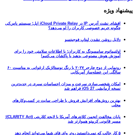
پیشنهاد ویژه
افشای نشت آدرس IP در iCloud Private Relay اپل؛ سیستم پاس‌کی
چگونه حریم خصوصی کاربران را لو می‌دهد؟
دلایل روشن نشدن لپتاپ فوجیتسو
اولتیماتوم سامسونگ به کاربران؛ یا اطلاعات سلامتی خود را برای
آموزش هوش مصنوعی بدهید یا پاکشان می‌کنیم!
رونمایی از دوج چارجر ۲۰۲۷ با رنگ نوستالژیک ارغوانی به مناسبت ۶۰
سالگی این عضله‌ساز آمریکایی
امکان شخصی‌سازی سرعت و میزان احساسات سیری در جدیدترین
نسخه آزمایشی iOS 27 فراهم شد
بهترین روش‌های افزایش فروش با طراحی سایت در کسب‌وکارهای
محلی
پایان مخالفت انجمن کلانترهای آمریکا با لایحه کلاریتی (CLARITY Act)؛
مسیر قانونی کریپتو هموارتر شد
۵ کار جالب که نمی‌دانستید روتر وای فای شما می‌تواند انجام دهد