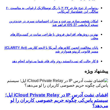
رونمایی از دوج چارجر ۲۰۲۷ با رنگ نوستالژیک ارغوانی به مناسبت ۶۰
سالگی این عضله‌ساز آمریکایی
امکان شخصی‌سازی سرعت و میزان احساسات سیری در جدیدترین
نسخه آزمایشی iOS 27 فراهم شد
بهترین روش‌های افزایش فروش با طراحی سایت در کسب‌وکارهای
محلی
پایان مخالفت انجمن کلانترهای آمریکا با لایحه کلاریتی (CLARITY Act)؛
مسیر قانونی کریپتو هموارتر شد
۵ کار جالب که نمی‌دانستید روتر وای فای شما می‌تواند انجام دهد
پیشنهاد ویژه
افشای نشت آدرس IP در iCloud Private Relay اپل؛
سیستم پاس‌کی چگونه حریم خصوصی کاربران را لو
می‌دهد؟