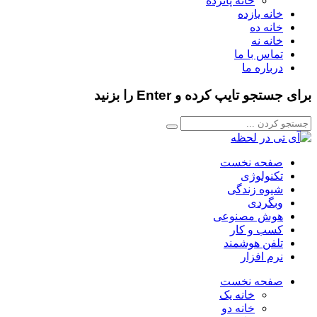
خانه پانزده
خانه یازده
خانه ده
خانه نه
تماس با ما
درباره ما
برای جستجو تایپ کرده و Enter را بزنید
صفحه نخست
تکنولوژی
شیوه زندگی
وبگردی
هوش مصنوعی
کسب و کار
تلفن هوشمند
نرم افزار
صفحه نخست
خانه یک
خانه دو