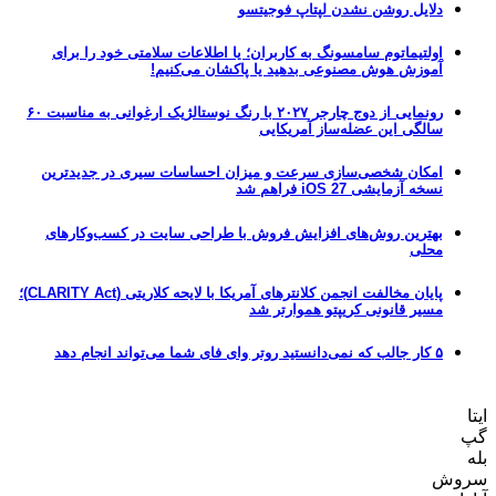
دلایل روشن نشدن لپتاپ فوجیتسو
اولتیماتوم سامسونگ به کاربران؛ یا اطلاعات سلامتی خود را برای
آموزش هوش مصنوعی بدهید یا پاکشان می‌کنیم!
رونمایی از دوج چارجر ۲۰۲۷ با رنگ نوستالژیک ارغوانی به مناسبت ۶۰
سالگی این عضله‌ساز آمریکایی
امکان شخصی‌سازی سرعت و میزان احساسات سیری در جدیدترین
نسخه آزمایشی iOS 27 فراهم شد
بهترین روش‌های افزایش فروش با طراحی سایت در کسب‌وکارهای
محلی
پایان مخالفت انجمن کلانترهای آمریکا با لایحه کلاریتی (CLARITY Act)؛
مسیر قانونی کریپتو هموارتر شد
۵ کار جالب که نمی‌دانستید روتر وای فای شما می‌تواند انجام دهد
ایتا
گپ
بله
سروش