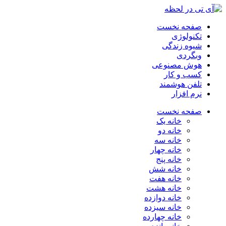
صفحه نخست
تکنولوژی
شیوه زندگی
وبگردی
هوش مصنوعی
کسب و کار
تلفن هوشمند
نرم افزار
صفحه نخست
خانه یک
خانه دو
خانه سه
خانه چهار
خانه پنج
خانه شش
خانه هفت
خانه هشت
خانه دوازده
خانه سیزده
خانه چهارده