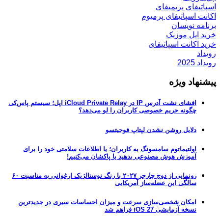
اسپاتیفای پریمیفای
اکانت اسپاتیفای پرمیوم
برنامه نویسان
خرید اپل موزیک
خرید اکانت اسپاتیفای
رویداد
رویداد 2025
پیشنهاد ویژه
افشای نشت آدرس IP در iCloud Private Relay اپل؛ سیستم پاس‌کی
چگونه حریم خصوصی کاربران را لو می‌دهد؟
دلایل روشن نشدن لپتاپ فوجیتسو
اولتیماتوم سامسونگ به کاربران؛ یا اطلاعات سلامتی خود را برای
آموزش هوش مصنوعی بدهید یا پاکشان می‌کنیم!
رونمایی از دوج چارجر ۲۰۲۷ با رنگ نوستالژیک ارغوانی به مناسبت ۶۰
سالگی این عضله‌ساز آمریکایی
امکان شخصی‌سازی سرعت و میزان احساسات سیری در جدیدترین
نسخه آزمایشی iOS 27 فراهم شد