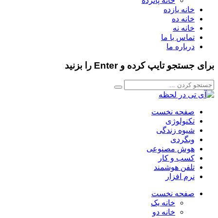
خانه پانزده
خانه یازده
خانه ده
خانه نه
تماس با ما
درباره ما
برای جستجو تایپ کرده و Enter را بزنید
صفحه نخست
تکنولوژی
شیوه زندگی
وبگردی
هوش مصنوعی
کسب و کار
تلفن هوشمند
نرم افزار
صفحه نخست
خانه یک
خانه دو