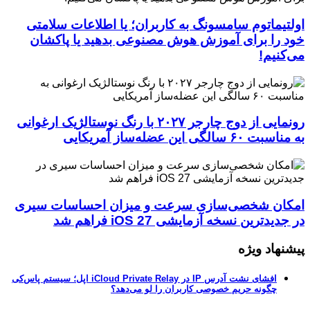
اولتیماتوم سامسونگ به کاربران؛ یا اطلاعات سلامتی
خود را برای آموزش هوش مصنوعی بدهید یا پاکشان
می‌کنیم!
رونمایی از دوج چارجر ۲۰۲۷ با رنگ نوستالژیک ارغوانی
به مناسبت ۶۰ سالگی این عضله‌ساز آمریکایی
امکان شخصی‌سازی سرعت و میزان احساسات سیری
در جدیدترین نسخه آزمایشی iOS 27 فراهم شد
پیشنهاد ویژه
افشای نشت آدرس IP در iCloud Private Relay اپل؛ سیستم پاس‌کی
چگونه حریم خصوصی کاربران را لو می‌دهد؟