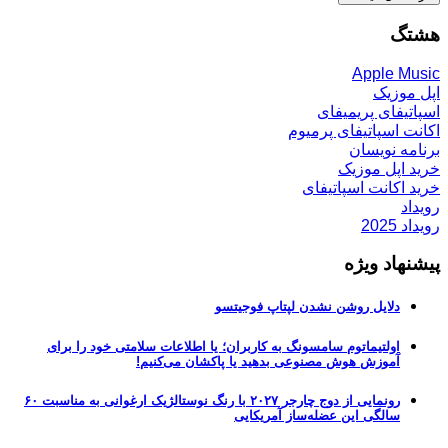
هشتگ
Apple Music
اپل موزیک
اسپاتیفای پریمیفای
اکانت اسپاتیفای پرمیوم
برنامه نویسان
خرید اپل موزیک
خرید اکانت اسپاتیفای
رویداد
رویداد 2025
پیشنهاد ویژه
دلایل روشن نشدن لپتاپ فوجیتسو
اولتیماتوم سامسونگ به کاربران؛ یا اطلاعات سلامتی خود را برای
آموزش هوش مصنوعی بدهید یا پاکشان می‌کنیم!
رونمایی از دوج چارجر ۲۰۲۷ با رنگ نوستالژیک ارغوانی به مناسبت ۶۰
سالگی این عضله‌ساز آمریکایی