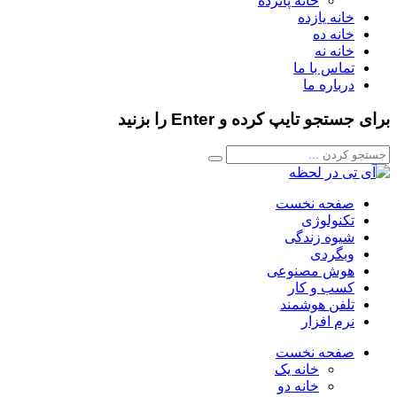
خانه پانزده
خانه یازده
خانه ده
خانه نه
تماس با ما
درباره ما
برای جستجو تایپ کرده و Enter را بزنید
صفحه نخست
تکنولوژی
شیوه زندگی
وبگردی
هوش مصنوعی
کسب و کار
تلفن هوشمند
نرم افزار
صفحه نخست
خانه یک
خانه دو