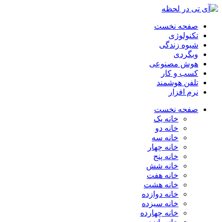
صفحه نخست
تکنولوژی
شیوه زندگی
وبگردی
هوش مصنوعی
کسب و کار
تلفن هوشمند
نرم افزار
صفحه نخست
خانه یک
خانه دو
خانه سه
خانه چهار
خانه پنج
خانه شش
خانه هفت
خانه هشت
خانه دوازده
خانه سیزده
خانه چهارده