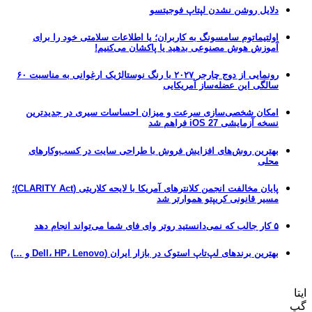
دلایل روشن نشدن لپتاپ فوجیتسو
اولتیماتوم سامسونگ به کاربران؛ یا اطلاعات سلامتی خود را برای
آموزش هوش مصنوعی بدهید یا پاکشان می‌کنیم!
رونمایی از دوج چارجر ۲۰۲۷ با رنگ نوستالژیک ارغوانی به مناسبت ۶۰
سالگی این عضله‌ساز آمریکایی
امکان شخصی‌سازی سرعت و میزان احساسات سیری در جدیدترین
نسخه آزمایشی iOS 27 فراهم شد
بهترین روش‌های افزایش فروش با طراحی سایت در کسب‌وکارهای
محلی
پایان مخالفت انجمن کلانترهای آمریکا با لایحه کلاریتی (CLARITY Act)؛
مسیر قانونی کریپتو هموارتر شد
۵ کار جالب که نمی‌دانستید روتر وای فای شما می‌تواند انجام دهد
بهترین برندهای لپ‌تاپ استوک در بازار ایران (Dell، HP، Lenovo و …)
ایتا
گپ