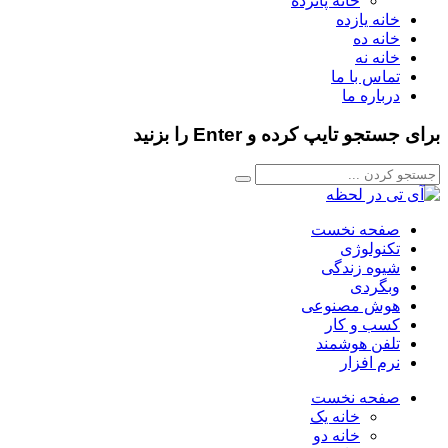
خانه پانزده
خانه یازده
خانه ده
خانه نه
تماس با ما
درباره ما
برای جستجو تایپ کرده و Enter را بزنید
صفحه نخست
تکنولوژی
شیوه زندگی
وبگردی
هوش مصنوعی
کسب و کار
تلفن هوشمند
نرم افزار
صفحه نخست
خانه یک
خانه دو