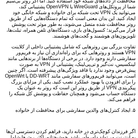
محافظت از داده‌های شبکه خود استفاده کنید. اما اگر روتر بی‌سیم
شما از پروتکل‌های WireGuard یا OpenVPN پشتیبانی کند،
می‌توانید یک VPN تحت شبکه برای خانواده و شبکه خانگی خود
ایجاد کنید. این بدان معنی است که تمام دستگاه‌هایی که از طریق
روتر محافظت شده متصل می‌شوند، به طور موثر تحت پوشش
قرار می‌گیرند؛ کنسول‌های بازی، دستگاه‌های تلفن همراه، تبلت‌ها،
تلویزیون‌های هوشمند و گجت‌های هوشمند.
تفاوت بزرگی بین روترهایی که شامل پشتیبانی داخلی از کلاینت
VPN هستند و روترهایی که برای راه‌اندازی آن نیاز به فریم‌ور
سفارشی دارند وجود دارد. در برخی از دستگاه‌ها از برندهایی مانند
لینکسیس، نت‌گیر و تی‌پی‌لینک، پشتیبانی از VPN به صورت
پیش‌فرض وجود ندارد یا فاقد ویژگی‌های پیشرفته است. اگر چنین
است، می‌توانید فریم‌ورهای سفارشی مانند DD-WRT یا OpenWrt
را برای افزودن یا بهبود عملکرد نصب کنید. یکی از مزایای بزرگ
پیکربندی VPN از طریق روتر این است که روتر به عنوان یک
دستگاه حساب می‌شود و همچنان حفاظت و پوشش کل شبکه را
فراهم می‌کند.
۵. ایجاد کنترل‌های والدین سفارشی برای محافظت از خانواده
اگر فرزندان کوچک‌تری در خانه دارید، فراهم کردن دسترسی آن‌ها
به اینترنت می‌تواند دلهره‌آور باشد. خوشبختانه، اکثر روترها شامل