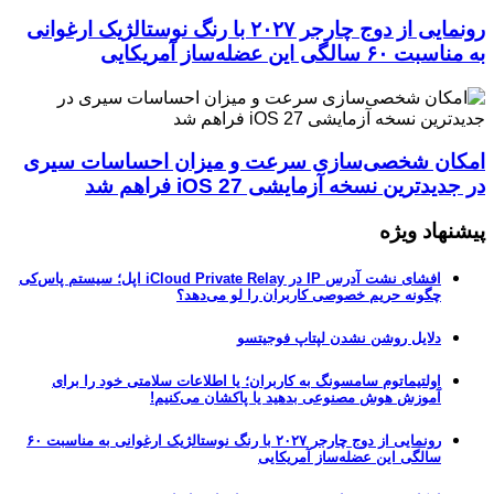
رونمایی از دوج چارجر ۲۰۲۷ با رنگ نوستالژیک ارغوانی
به مناسبت ۶۰ سالگی این عضله‌ساز آمریکایی
امکان شخصی‌سازی سرعت و میزان احساسات سیری
در جدیدترین نسخه آزمایشی iOS 27 فراهم شد
پیشنهاد ویژه
افشای نشت آدرس IP در iCloud Private Relay اپل؛ سیستم پاس‌کی
چگونه حریم خصوصی کاربران را لو می‌دهد؟
دلایل روشن نشدن لپتاپ فوجیتسو
اولتیماتوم سامسونگ به کاربران؛ یا اطلاعات سلامتی خود را برای
آموزش هوش مصنوعی بدهید یا پاکشان می‌کنیم!
رونمایی از دوج چارجر ۲۰۲۷ با رنگ نوستالژیک ارغوانی به مناسبت ۶۰
سالگی این عضله‌ساز آمریکایی