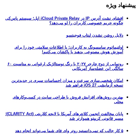
پیشنهاد ویژه
افشای نشت آدرس IP در iCloud Private Relay اپل؛ سیستم پاس‌کی
چگونه حریم خصوصی کاربران را لو می‌دهد؟
دلایل روشن نشدن لپتاپ فوجیتسو
اولتیماتوم سامسونگ به کاربران؛ یا اطلاعات سلامتی خود را برای
آموزش هوش مصنوعی بدهید یا پاکشان می‌کنیم!
رونمایی از دوج چارجر ۲۰۲۷ با رنگ نوستالژیک ارغوانی به مناسبت ۶۰
سالگی این عضله‌ساز آمریکایی
امکان شخصی‌سازی سرعت و میزان احساسات سیری در جدیدترین
نسخه آزمایشی iOS 27 فراهم شد
بهترین روش‌های افزایش فروش با طراحی سایت در کسب‌وکارهای
محلی
پایان مخالفت انجمن کلانترهای آمریکا با لایحه کلاریتی (CLARITY Act)؛
مسیر قانونی کریپتو هموارتر شد
۵ کار جالب که نمی‌دانستید روتر وای فای شما می‌تواند انجام دهد