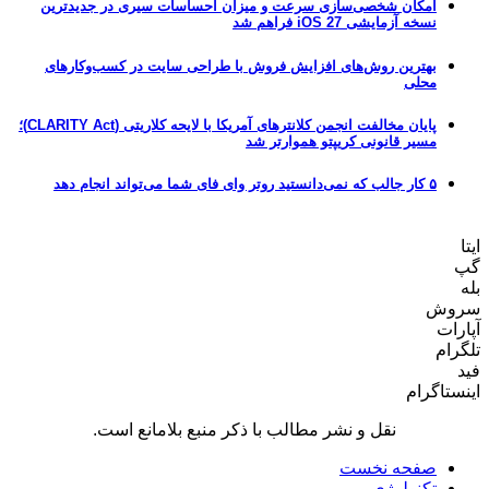
امکان شخصی‌سازی سرعت و میزان احساسات سیری در جدیدترین
نسخه آزمایشی iOS 27 فراهم شد
بهترین روش‌های افزایش فروش با طراحی سایت در کسب‌وکارهای
محلی
پایان مخالفت انجمن کلانترهای آمریکا با لایحه کلاریتی (CLARITY Act)؛
مسیر قانونی کریپتو هموارتر شد
۵ کار جالب که نمی‌دانستید روتر وای فای شما می‌تواند انجام دهد
ایتا
گپ
بله
سروش
آپارات
تلگرام
فید
اینستاگرام
نقل و نشر مطالب با ذکر منبع بلامانع است.
صفحه نخست
تکنولوژی