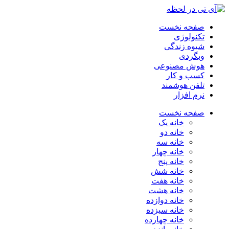
صفحه نخست
تکنولوژی
شیوه زندگی
وبگردی
هوش مصنوعی
کسب و کار
تلفن هوشمند
نرم افزار
صفحه نخست
خانه یک
خانه دو
خانه سه
خانه چهار
خانه پنج
خانه شش
خانه هفت
خانه هشت
خانه دوازده
خانه سیزده
خانه چهارده