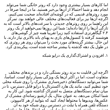
اما کارهای بسیار بیشتری وجود دارد که روتر خانگی شما می‌تواند
انجام دهد و شما احتمالا از آن‌ها بی‌خبر هستید. ما در اینجا صرفاً در
مورد روترهای قدیمی که در گوشه‌ای افتاده‌اند صحبت نمی‌کنیم،
اگرچه آن‌ها نیز برای فعالیت‌های مختلف عالی خواهند بود. تمرکز
این راهنما بر روی روترهای جدیدتر، با سرعت‌های بالاتر است که به
تازگی آن‌ها را ارتقا داده‌اید؛ شما این روزها نمی‌خواهید از یک روتر
۲.۴ گیگاهرتزی استفاده کنید زیرا تقریباً همه چیز از گوشی‌های
هوشمند گرفته تا کنسول‌های بازی به پهنای باند بالاتری نیاز دارند. با
این حال، بیشتر گزینه‌های مورد بحث را می‌توان روی هر روتری که
در طول یک دهه گذشته یا بیشتر ساخته شده است، پیکربندی کرد.
۱. افزودن و اشتراک‌گذاری یک درایو شبکه
اگرچه این قابلیت به برند روتر بستگی دارد و در برندهای مختلف
متفاوت است، اما در اکثر آن‌ها یک ویژگی بسیار رایج است. اساساً،
شما می‌توانید دستگاه‌های ذخیره‌سازی مشترک را روی شبکه محلی
خود تنظیم کنید، مانند یک هارد اکسترنال یا درایو قابل دسترس، تا در
میان تمام دستگاه‌های متصل به اشتراک گذاشته شود. این کار به
شما امکان می‌دهد، به عنوان مثال، یک آرشیو رسانه‌ای مشترک از
عکس‌ها، ویدیوها یا محتواها ایجاد کنید که بتوانید از هر کامپیوتر،
دستگاه تلفن همراه یا تبلت در دسترس روی شبکه خود به آن
دسترسی داشته باشید. می‌توانید از آن برای انتقال فایل‌ها، تماشای