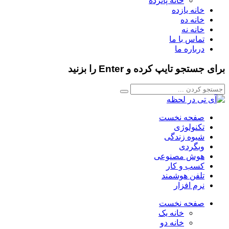
خانه پانزده
خانه یازده
خانه ده
خانه نه
تماس با ما
درباره ما
برای جستجو تایپ کرده و Enter را بزنید
صفحه نخست
تکنولوژی
شیوه زندگی
وبگردی
هوش مصنوعی
کسب و کار
تلفن هوشمند
نرم افزار
صفحه نخست
خانه یک
خانه دو