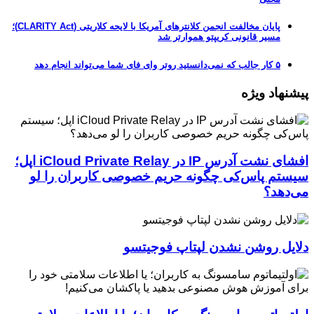
پایان مخالفت انجمن کلانترهای آمریکا با لایحه کلاریتی (CLARITY Act)؛
مسیر قانونی کریپتو هموارتر شد
۵ کار جالب که نمی‌دانستید روتر وای فای شما می‌تواند انجام دهد
پیشنهاد ویژه
افشای نشت آدرس IP در iCloud Private Relay اپل؛
سیستم پاس‌کی چگونه حریم خصوصی کاربران را لو
می‌دهد؟
دلایل روشن نشدن لپتاپ فوجیتسو