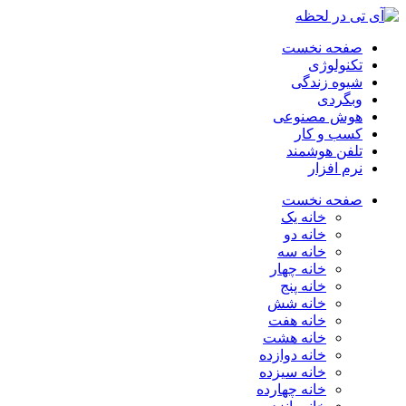
صفحه نخست
تکنولوژی
شیوه زندگی
وبگردی
هوش مصنوعی
کسب و کار
تلفن هوشمند
نرم افزار
صفحه نخست
خانه یک
خانه دو
خانه سه
خانه چهار
خانه پنج
خانه شش
خانه هفت
خانه هشت
خانه دوازده
خانه سیزده
خانه چهارده