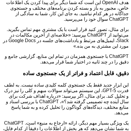
هدف OpenAI این است که شما دیگر برای پیدا کردن یک اطلاعات
خاص، مجبور به باز و بسته کردن برنامه‌های مختلف و جستجوی
جداگانه در هر کدام نباشید. به جای این کار، شما به سادگی از
ChatGPT سوال خود را می‌پرسید.
برای مثال، تصور کنید قرار است با یک مشتری مهم تماس بگیرید.
می‌توانید از ChatGPT بپرسید: «خلاصه‌ای از آخرین مکالمات در
Slack، ایمیل‌های مرتبط و یادداشت‌های جلسه در Google Docs در
مورد این مشتری به من بده.»
ChatGPT با جستجوی همزمان در تمام این منابع، گزارشی جامع و
دقیق را در چند ثانیه در اختیار شما قرار می‌دهد.
دقیق، قابل اعتماد و فراتر از یک جستجوی ساده
این ابزار جدید فقط یک جستجوی کلمه کلیدی ساده نیست. به لطف
قدرت GPT-5، این سیستم می‌تواند سوالات مبهم و کلی را نیز درک
و تحلیل کند. برای مثال، اگر بپرسید: «درباره اهداف شرکت برای
سال آینده چه تصمیمی گرفته شد؟»، ChatGPT با بررسی اسناد و
منابع مختلف، دیدگاه‌های گوناگون را تحلیل کرده و به شما پاسخ
می‌دهد.
یک ویژگی بسیار مهم دیگر، ارائه «ارجاع به منبع» است. ChatGPT
به شما نشان می‌دهد که هر بخش از اطلاعات را دقیقاً از کدام فایل،