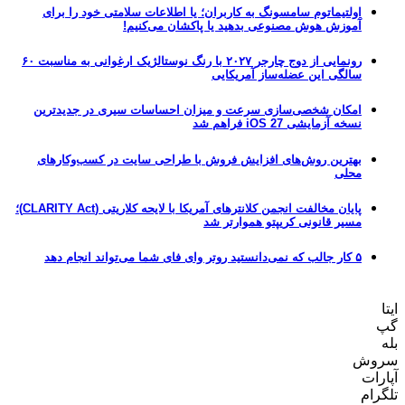
اولتیماتوم سامسونگ به کاربران؛ یا اطلاعات سلامتی خود را برای
آموزش هوش مصنوعی بدهید یا پاکشان می‌کنیم!
رونمایی از دوج چارجر ۲۰۲۷ با رنگ نوستالژیک ارغوانی به مناسبت ۶۰
سالگی این عضله‌ساز آمریکایی
امکان شخصی‌سازی سرعت و میزان احساسات سیری در جدیدترین
نسخه آزمایشی iOS 27 فراهم شد
بهترین روش‌های افزایش فروش با طراحی سایت در کسب‌وکارهای
محلی
پایان مخالفت انجمن کلانترهای آمریکا با لایحه کلاریتی (CLARITY Act)؛
مسیر قانونی کریپتو هموارتر شد
۵ کار جالب که نمی‌دانستید روتر وای فای شما می‌تواند انجام دهد
ایتا
گپ
بله
سروش
آپارات
تلگرام