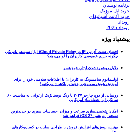
برنامه نویسان
خرید اپل موزیک
خرید اکانت اسپاتیفای
رویداد
رویداد 2025
پیشنهاد ویژه
افشای نشت آدرس IP در iCloud Private Relay اپل؛ سیستم پاس‌کی
چگونه حریم خصوصی کاربران را لو می‌دهد؟
دلایل روشن نشدن لپتاپ فوجیتسو
اولتیماتوم سامسونگ به کاربران؛ یا اطلاعات سلامتی خود را برای
آموزش هوش مصنوعی بدهید یا پاکشان می‌کنیم!
رونمایی از دوج چارجر ۲۰۲۷ با رنگ نوستالژیک ارغوانی به مناسبت ۶۰
سالگی این عضله‌ساز آمریکایی
امکان شخصی‌سازی سرعت و میزان احساسات سیری در جدیدترین
نسخه آزمایشی iOS 27 فراهم شد
بهترین روش‌های افزایش فروش با طراحی سایت در کسب‌وکارهای
محلی