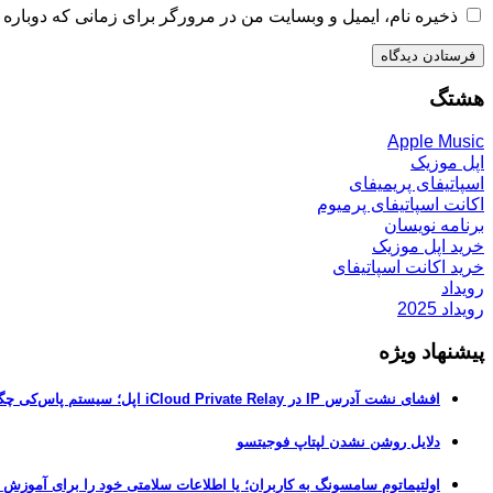
ذخیره نام، ایمیل و وبسایت من در مرورگر برای زمانی که دوباره 
هشتگ
Apple Music
اپل موزیک
اسپاتیفای پریمیفای
اکانت اسپاتیفای پرمیوم
برنامه نویسان
خرید اپل موزیک
خرید اکانت اسپاتیفای
رویداد
رویداد 2025
پیشنهاد ویژه
افشای نشت آدرس IP در iCloud Private Relay اپل؛ سیستم پاس‌کی چگونه حریم خصوصی کاربران را لو می‌دهد؟
دلایل روشن نشدن لپتاپ فوجیتسو
اولتیماتوم سامسونگ به کاربران؛ یا اطلاعات سلامتی خود را برای آموزش