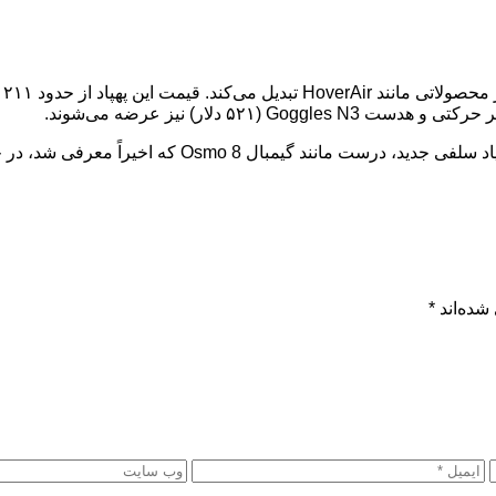
اما مشکل بزرگ اینجاست: متأسفانه، DJI اعلام کرده است ک
شده‌اند
*