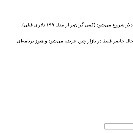
این ارتقاهای چشمگیر، Neo 2 را به رقیبی بسیار جذاب‌تر و ارزان‌تر از محصولاتی مانند HoverAir تبدیل می‌کند. قیمت این پهپاد از حدود ۲۱۱ دلار شروع می‌شود (کمی گران‌تر از مدل ۱۹۹ دلاری قبلی).
ه این پهپاد سلفی جدید، درست مانند گیمبال Osmo 8 که اخیراً معرفی شد، در حال حاضر فقط در بازار چین عرضه می‌شود و هنوز برنامه‌ای