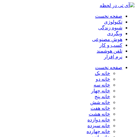
صفحه نخست
تکنولوژی
شیوه زندگی
وبگردی
هوش مصنوعی
کسب و کار
تلفن هوشمند
نرم افزار
صفحه نخست
خانه یک
خانه دو
خانه سه
خانه چهار
خانه پنج
خانه شش
خانه هفت
خانه هشت
خانه دوازده
خانه سیزده
خانه چهارده