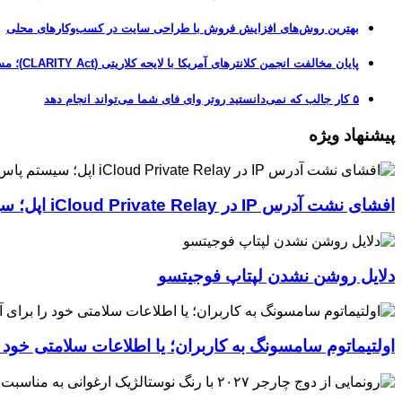
بهترین روش‌های افزایش فروش با طراحی سایت در کسب‌وکارهای محلی
پایان مخالفت انجمن کلانترهای آمریکا با لایحه کلاریتی (CLARITY Act)؛ مسیر قانونی کریپتو هموارتر شد
۵ کار جالب که نمی‌دانستید روتر وای فای شما می‌تواند انجام دهد
پیشنهاد ویژه
افشای نشت آدرس IP در iCloud Private Relay اپل؛ سیستم پاس‌کی چگونه حریم خصوصی کاربران را لو می‌دهد؟
دلایل روشن نشدن لپتاپ فوجیتسو
اولتیماتوم سامسونگ به کاربران؛ یا اطلاعات سلامتی خود