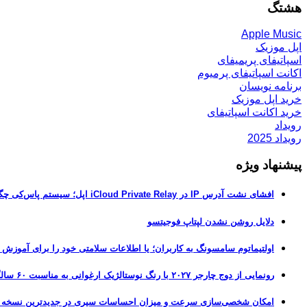
هشتگ
Apple Music
اپل موزیک
اسپاتیفای پریمیفای
اکانت اسپاتیفای پرمیوم
برنامه نویسان
خرید اپل موزیک
خرید اکانت اسپاتیفای
رویداد
رویداد 2025
پیشنهاد ویژه
افشای نشت آدرس IP در iCloud Private Relay اپل؛ سیستم پاس‌کی چگونه حریم خصوصی کاربران را لو می‌دهد؟
دلایل روشن نشدن لپتاپ فوجیتسو
اولتیماتوم سامسونگ به کاربران؛ یا اطلاعات سلامتی خود را برای آموزش
رونمایی از دوج چارجر ۲۰۲۷ با رنگ نوستالژیک ارغوانی به مناسبت ۶۰ سالگی این عضله‌ساز آمریکایی
امکان شخصی‌سازی سرعت و میزان احساسات سیری در جدیدترین نسخه آزمایشی iOS 27