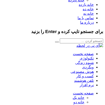
خانه پانزده
خانه یازده
خانه ده
خانه نه
تماس با ما
درباره ما
برای جستجو تایپ کرده و Enter را بزنید
صفحه نخست
تکنولوژی
شیوه زندگی
وبگردی
هوش مصنوعی
کسب و کار
تلفن هوشمند
نرم افزار
صفحه نخست
خانه یک
خانه دو