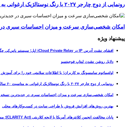
رونمایی از دوج چارجر ۲۰۲۷ با رنگ نوستالژیک ارغوانی به مناسبت ۶۰ سالگی این عضله‌ساز آمریکایی
امکان شخصی‌سازی سرعت و میزان احساسات سیری در جدیدترین نسخ
پیشنهاد ویژه
افشای نشت آدرس IP در iCloud Private Relay اپل؛ سیستم پاس‌کی چگونه حریم خصوصی کاربران را لو می‌دهد؟
دلایل روشن نشدن لپتاپ فوجیتسو
اولتیماتوم سامسونگ به کاربران؛ یا اطلاعات سلامتی خود را برای آموزش
رونمایی از دوج چارجر ۲۰۲۷ با رنگ نوستالژیک ارغوانی به مناسبت ۶۰ سالگی این عضله‌ساز آمریکایی
امکان شخصی‌سازی سرعت و میزان احساسات سیری در جدیدترین نسخه آزمایشی iOS 27
بهترین روش‌های افزایش فروش با طراحی سایت در کسب‌وکارهای محلی
پایان مخالفت انجمن کلانترهای آمریکا با لایحه کلاریتی (CLARITY Act)؛ مسیر قانونی کریپتو هموارتر شد