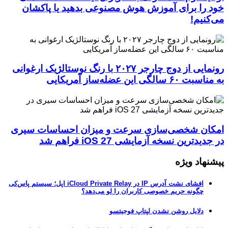
خود را برای آموزش هوش مصنوعی بدهید یا پاکشان
می‌کنیم!
رونمایی از دوج چارجر ۲۰۲۷ با رنگ نوستالژیک ارغوانی
به مناسبت ۶۰ سالگی این عضله‌ساز آمریکایی
امکان شخصی‌سازی سرعت و میزان احساسات سیری
در جدیدترین نسخه آزمایشی iOS 27 فراهم شد
پیشنهاد ویژه
افشای نشت آدرس IP در iCloud Private Relay اپل؛ سیستم پاس‌کی
چگونه حریم خصوصی کاربران را لو می‌دهد؟
دلایل روشن نشدن لپتاپ فوجیتسو