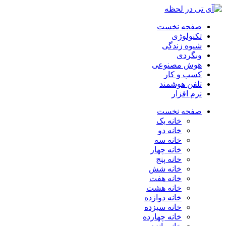
صفحه نخست
تکنولوژی
شیوه زندگی
وبگردی
هوش مصنوعی
کسب و کار
تلفن هوشمند
نرم افزار
صفحه نخست
خانه یک
خانه دو
خانه سه
خانه چهار
خانه پنج
خانه شش
خانه هفت
خانه هشت
خانه دوازده
خانه سیزده
خانه چهارده