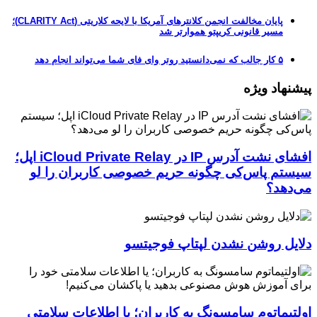
پایان مخالفت انجمن کلانترهای آمریکا با لایحه کلاریتی (CLARITY Act)؛
مسیر قانونی کریپتو هموارتر شد
۵ کار جالب که نمی‌دانستید روتر وای فای شما می‌تواند انجام دهد
پیشنهاد ویژه
افشای نشت آدرس IP در iCloud Private Relay اپل؛
سیستم پاس‌کی چگونه حریم خصوصی کاربران را لو
می‌دهد؟
دلایل روشن نشدن لپتاپ فوجیتسو
اولتیماتوم سامسونگ به کاربران؛ یا اطلاعات سلامتی