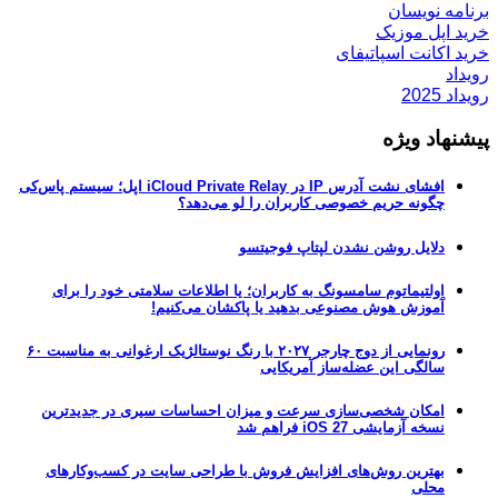
برنامه نویسان
خرید اپل موزیک
خرید اکانت اسپاتیفای
رویداد
رویداد 2025
پیشنهاد ویژه
افشای نشت آدرس IP در iCloud Private Relay اپل؛ سیستم پاس‌کی
چگونه حریم خصوصی کاربران را لو می‌دهد؟
دلایل روشن نشدن لپتاپ فوجیتسو
اولتیماتوم سامسونگ به کاربران؛ یا اطلاعات سلامتی خود را برای
آموزش هوش مصنوعی بدهید یا پاکشان می‌کنیم!
رونمایی از دوج چارجر ۲۰۲۷ با رنگ نوستالژیک ارغوانی به مناسبت ۶۰
سالگی این عضله‌ساز آمریکایی
امکان شخصی‌سازی سرعت و میزان احساسات سیری در جدیدترین
نسخه آزمایشی iOS 27 فراهم شد
بهترین روش‌های افزایش فروش با طراحی سایت در کسب‌وکارهای
محلی