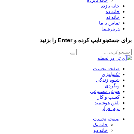
خانه پانزده
خانه یازده
خانه ده
خانه نه
تماس با ما
درباره ما
برای جستجو تایپ کرده و Enter را بزنید
صفحه نخست
تکنولوژی
شیوه زندگی
وبگردی
هوش مصنوعی
کسب و کار
تلفن هوشمند
نرم افزار
صفحه نخست
خانه یک
خانه دو