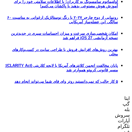
اولتیماتوم سامسونگ به کاربران؛ یا اطلاعات سلامتی خود را برای
آموزش هوش مصنوعی بدهید یا پاکشان می‌کنیم!
رونمایی از دوج چارجر ۲۰۲۷ با رنگ نوستالژیک ارغوانی به مناسبت ۶۰
سالگی این عضله‌ساز آمریکایی
امکان شخصی‌سازی سرعت و میزان احساسات سیری در جدیدترین
نسخه آزمایشی iOS 27 فراهم شد
بهترین روش‌های افزایش فروش با طراحی سایت در کسب‌وکارهای
محلی
پایان مخالفت انجمن کلانترهای آمریکا با لایحه کلاریتی (CLARITY Act)؛
مسیر قانونی کریپتو هموارتر شد
۵ کار جالب که نمی‌دانستید روتر وای فای شما می‌تواند انجام دهد
ایتا
گپ
بله
سروش
آپارات
تلگرام
فید