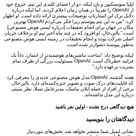
ایلیا سوتسکیور و یان لیکه، دو از اعضای کلیدی این تیم، خروج خود
از OpenAI را تقریباً در همان زمان اعلام کردند، اما لیکه درباره
دلایل ترک این استارتاپ توضیحات بیشتری ارائه داده است. او اظهار
کرد: “من به این تیم پیوستم زیرا فکر می‌کردم OpenAI بهترین
مکان در جهان برای انجام تحقیقات [درباره ایمنی هوش مصنوعی]
است.” بااین‌حال، او افزود که در چند ماه اخیر تیم او برخلاف جریان
اصلی شرکت بوده و انجام تحقیقات در زمینه ایمنی هوش مصنوعی
به‌طور پیوسته دشوارتر شده است.
لیکه توضیح داد: “ساخت ماشین‌های هوشمندتر از انسان، ذاتاً یک
فرایند خطرناک است. OpenAI مسئولیت بزرگی از طرف تمام
بشریت برعهده دارد.”
هفته گذشته، OpenAI مدل هوش مصنوعی جدیدی را معرفی کرد
که قابلیت‌های درک صوت و تصویر خیره‌کننده‌ای دارد. بااین‌حال،
برخی از افراد از جمله ایلان ماسک، مدیرعامل تسلا، نظر مثبتی
درباره این مدل نداشته‌اند.
هیچ دیدگاهی درج نشده - اولین نفر باشید
دیدگاهتان را بنویسید
نشانی ایمیل شما منتشر نخواهد شد.
بخش‌های موردنیاز