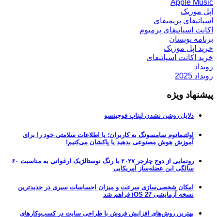
Apple Music
اپل موزیک
اسپاتیفای پریمیفای
اکانت اسپاتیفای پرمیوم
برنامه نویسان
خرید اپل موزیک
خرید اکانت اسپاتیفای
رویداد
رویداد 2025
پیشنهاد ویژه
دلایل روشن نشدن لپتاپ فوجیتسو
اولتیماتوم سامسونگ به کاربران؛ یا اطلاعات سلامتی خود را برای
آموزش هوش مصنوعی بدهید یا پاکشان می‌کنیم!
رونمایی از دوج چارجر ۲۰۲۷ با رنگ نوستالژیک ارغوانی به مناسبت ۶۰
سالگی این عضله‌ساز آمریکایی
امکان شخصی‌سازی سرعت و میزان احساسات سیری در جدیدترین
نسخه آزمایشی iOS 27 فراهم شد
بهترین روش‌های افزایش فروش با طراحی سایت در کسب‌وکارهای