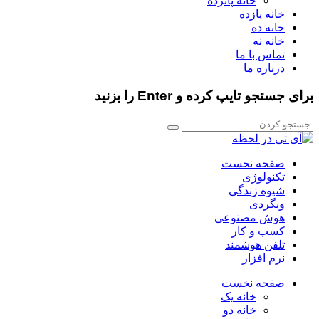
خانه پانزده
خانه یازده
خانه ده
خانه نه
تماس با ما
درباره ما
برای جستجو تایپ کرده و Enter را بزنید
صفحه نخست
تکنولوژی
شیوه زندگی
وبگردی
هوش مصنوعی
کسب و کار
تلفن هوشمند
نرم افزار
صفحه نخست
خانه یک
خانه دو