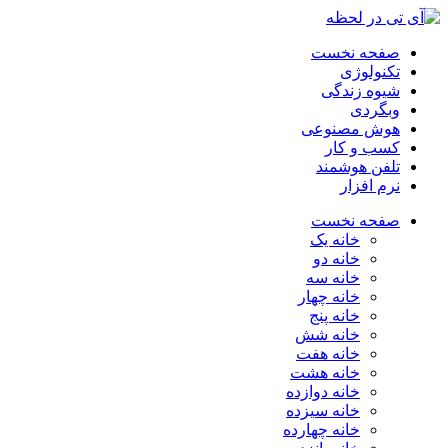
صفحه نخست
تکنولوژی
شیوه زندگی
وبگردی
هوش مصنوعی
کسب و کار
تلفن هوشمند
نرم افزار
صفحه نخست
خانه یک
خانه دو
خانه سه
خانه چهار
خانه پنج
خانه شش
خانه هفت
خانه هشت
خانه دوازده
خانه سیزده
خانه چهارده