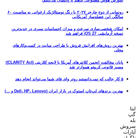
آموزش هوش مصنوعی بدهید یا پاکشان می‌کنیم!
رونمایی از دوج چارجر ۲۰۲۷ با رنگ نوستالژیک ارغوانی به مناسبت ۶۰
سالگی این عضله‌ساز آمریکایی
امکان شخصی‌سازی سرعت و میزان احساسات سیری در جدیدترین
نسخه آزمایشی iOS 27 فراهم شد
بهترین روش‌های افزایش فروش با طراحی سایت در کسب‌وکارهای
محلی
پایان مخالفت انجمن کلانترهای آمریکا با لایحه کلاریتی (CLARITY Act)؛
مسیر قانونی کریپتو هموارتر شد
۵ کار جالب که نمی‌دانستید روتر وای فای شما می‌تواند انجام دهد
بهترین برندهای لپ‌تاپ استوک در بازار ایران (Dell، HP، Lenovo و …)
ایتا
گپ
بله
سروش
آپارات
تلگرام