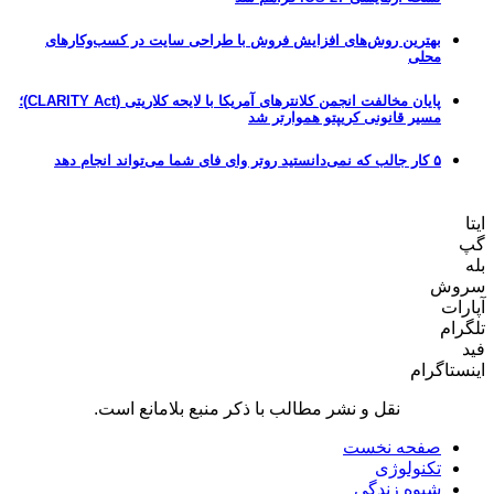
بهترین روش‌های افزایش فروش با طراحی سایت در کسب‌وکارهای
محلی
پایان مخالفت انجمن کلانترهای آمریکا با لایحه کلاریتی (CLARITY Act)؛
مسیر قانونی کریپتو هموارتر شد
۵ کار جالب که نمی‌دانستید روتر وای فای شما می‌تواند انجام دهد
ایتا
گپ
بله
سروش
آپارات
تلگرام
فید
اینستاگرام
نقل و نشر مطالب با ذکر منبع بلامانع است.
صفحه نخست
تکنولوژی
شیوه زندگی