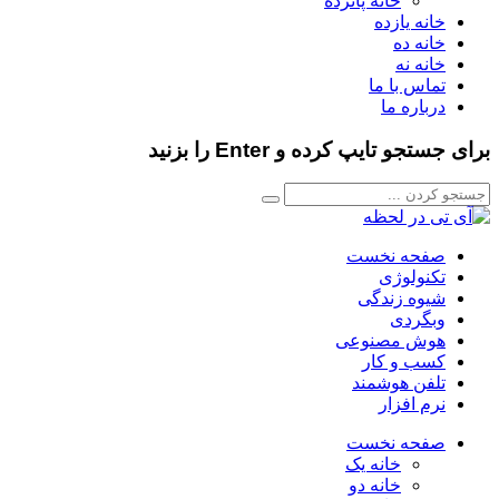
خانه پانزده
خانه یازده
خانه ده
خانه نه
تماس با ما
درباره ما
برای جستجو تایپ کرده و Enter را بزنید
صفحه نخست
تکنولوژی
شیوه زندگی
وبگردی
هوش مصنوعی
کسب و کار
تلفن هوشمند
نرم افزار
صفحه نخست
خانه یک
خانه دو