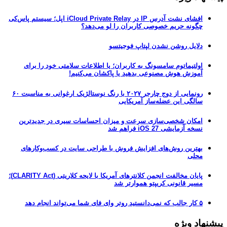
افشای نشت آدرس IP در iCloud Private Relay اپل؛ سیستم پاس‌کی
چگونه حریم خصوصی کاربران را لو می‌دهد؟
دلایل روشن نشدن لپتاپ فوجیتسو
اولتیماتوم سامسونگ به کاربران؛ یا اطلاعات سلامتی خود را برای
آموزش هوش مصنوعی بدهید یا پاکشان می‌کنیم!
رونمایی از دوج چارجر ۲۰۲۷ با رنگ نوستالژیک ارغوانی به مناسبت ۶۰
سالگی این عضله‌ساز آمریکایی
امکان شخصی‌سازی سرعت و میزان احساسات سیری در جدیدترین
نسخه آزمایشی iOS 27 فراهم شد
بهترین روش‌های افزایش فروش با طراحی سایت در کسب‌وکارهای
محلی
پایان مخالفت انجمن کلانترهای آمریکا با لایحه کلاریتی (CLARITY Act)؛
مسیر قانونی کریپتو هموارتر شد
۵ کار جالب که نمی‌دانستید روتر وای فای شما می‌تواند انجام دهد
پیشنهاد ویژه