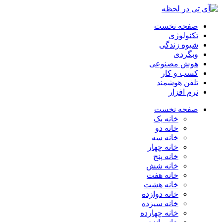
صفحه نخست
تکنولوژی
شیوه زندگی
وبگردی
هوش مصنوعی
کسب و کار
تلفن هوشمند
نرم افزار
صفحه نخست
خانه یک
خانه دو
خانه سه
خانه چهار
خانه پنج
خانه شش
خانه هفت
خانه هشت
خانه دوازده
خانه سیزده
خانه چهارده