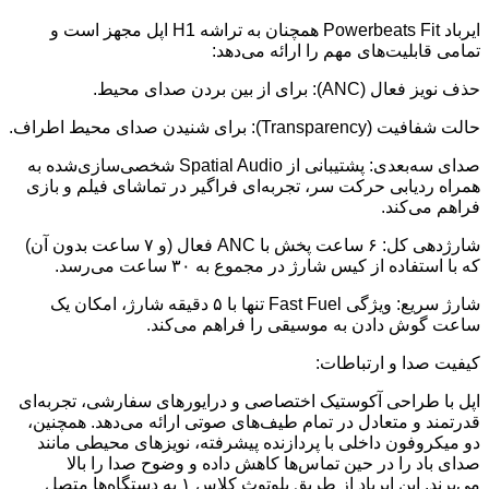
ایرباد Powerbeats Fit همچنان به تراشه H1 اپل مجهز است و
تمامی قابلیت‌های مهم را ارائه می‌دهد:
حذف نویز فعال (ANC): برای از بین بردن صدای محیط.
حالت شفافیت (Transparency): برای شنیدن صدای محیط اطراف.
صدای سه‌بعدی: پشتیبانی از Spatial Audio شخصی‌سازی‌شده به
همراه ردیابی حرکت سر، تجربه‌ای فراگیر در تماشای فیلم و بازی
فراهم می‌کند.
شارژدهی کل: ۶ ساعت پخش با ANC فعال (و ۷ ساعت بدون آن)
که با استفاده از کیس شارژ در مجموع به ۳۰ ساعت می‌رسد.
شارژ سریع: ویژگی Fast Fuel تنها با ۵ دقیقه شارژ، امکان یک
ساعت گوش دادن به موسیقی را فراهم می‌کند.
کیفیت صدا و ارتباطات:
اپل با طراحی آکوستیک اختصاصی و درایورهای سفارشی، تجربه‌ای
قدرتمند و متعادل در تمام طیف‌های صوتی ارائه می‌دهد. همچنین،
دو میکروفون داخلی با پردازنده پیشرفته، نویزهای محیطی مانند
صدای باد را در حین تماس‌ها کاهش داده و وضوح صدا را بالا
می‌برند. این ایرباد از طریق بلوتوث کلاس ۱ به دستگاه‌ها متصل