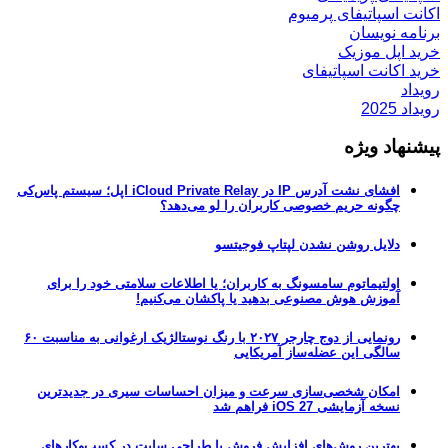
اکانت اسپاتیفای پرمیوم
برنامه نویسان
خرید اپل موزیک
خرید اکانت اسپاتیفای
رویداد
رویداد 2025
پیشنهاد ویژه
افشای نشت آدرس IP در iCloud Private Relay اپل؛ سیستم پاس‌کی
چگونه حریم خصوصی کاربران را لو می‌دهد؟
دلایل روشن نشدن لپتاپ فوجیتسو
اولتیماتوم سامسونگ به کاربران؛ یا اطلاعات سلامتی خود را برای
آموزش هوش مصنوعی بدهید یا پاکشان می‌کنیم!
رونمایی از دوج چارجر ۲۰۲۷ با رنگ نوستالژیک ارغوانی به مناسبت ۶۰
سالگی این عضله‌ساز آمریکایی
امکان شخصی‌سازی سرعت و میزان احساسات سیری در جدیدترین
نسخه آزمایشی iOS 27 فراهم شد
بهترین روش‌های افزایش فروش با طراحی سایت در کسب‌وکارهای