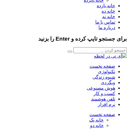
خانه پانزده
خانه یازده
خانه ده
خانه نه
تماس با ما
درباره ما
برای جستجو تایپ کرده و Enter را بزنید
صفحه نخست
تکنولوژی
شیوه زندگی
وبگردی
هوش مصنوعی
کسب و کار
تلفن هوشمند
نرم افزار
صفحه نخست
خانه یک
خانه دو