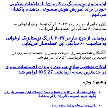
اولتیماتوم سامسونگ به کاربران؛ یا اطلاعات سلامتی
خود را برای آموزش هوش مصنوعی بدهید یا پاکشان
می‌کنیم!
رونمایی از دوج چارجر ۲۰۲۷ با رنگ نوستالژیک ارغوانی
به مناسبت ۶۰ سالگی این عضله‌ساز آمریکایی
امکان شخصی‌سازی سرعت و میزان احساسات سیری
در جدیدترین نسخه آزمایشی iOS 27 فراهم شد
پیشنهاد ویژه
افشای نشت آدرس IP در iCloud Private Relay اپل؛ سیستم پاس‌کی
چگونه حریم خصوصی کاربران را لو می‌دهد؟
دلایل روشن نشدن لپتاپ فوجیتسو