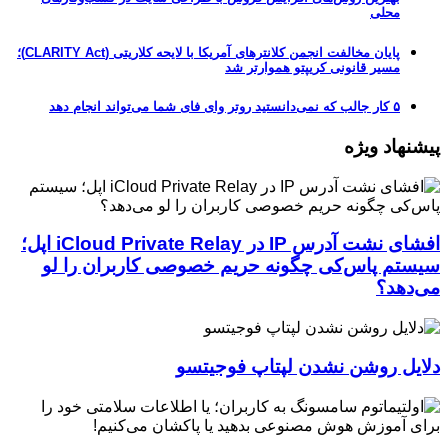
محلی
پایان مخالفت انجمن کلانترهای آمریکا با لایحه کلاریتی (CLARITY Act)؛
مسیر قانونی کریپتو هموارتر شد
۵ کار جالب که نمی‌دانستید روتر وای فای شما می‌تواند انجام دهد
پیشنهاد ویژه
افشای نشت آدرس IP در iCloud Private Relay اپل؛
سیستم پاس‌کی چگونه حریم خصوصی کاربران را لو
می‌دهد؟
دلایل روشن نشدن لپتاپ فوجیتسو