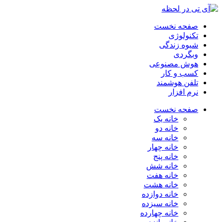
صفحه نخست
تکنولوژی
شیوه زندگی
وبگردی
هوش مصنوعی
کسب و کار
تلفن هوشمند
نرم افزار
صفحه نخست
خانه یک
خانه دو
خانه سه
خانه چهار
خانه پنج
خانه شش
خانه هفت
خانه هشت
خانه دوازده
خانه سیزده
خانه چهارده