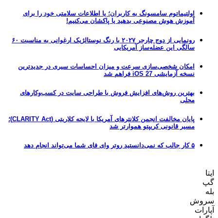
اولتیماتوم سامسونگ به کاربران؛ یا اطلاعات سلامتی خود را برای
آموزش هوش مصنوعی بدهید یا پاکشان می‌کنیم!
رونمایی از دوج چارجر ۲۰۲۷ با رنگ نوستالژیک ارغوانی به مناسبت ۶۰
سالگی این عضله‌ساز آمریکایی
امکان شخصی‌سازی سرعت و میزان احساسات سیری در جدیدترین
نسخه آزمایشی iOS 27 فراهم شد
بهترین روش‌های افزایش فروش با طراحی سایت در کسب‌وکارهای
محلی
پایان مخالفت انجمن کلانترهای آمریکا با لایحه کلاریتی (CLARITY Act)؛
مسیر قانونی کریپتو هموارتر شد
۵ کار جالب که نمی‌دانستید روتر وای فای شما می‌تواند انجام دهد
ایتا
گپ
بله
سروش
آپارات